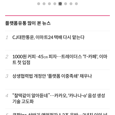
플랫폼유통 많이 본 뉴스
1
CJ대한통운, 이마트24 택배 다시 맡는다
2
1000원 커피·45㎝ 피자…트레이더스 'T-카페', 이마
트 첫 입점
3
상생협력법 개정안 '플랫폼 이중족쇄' 채우나
4
“찰떡같이 알아듣네”…카카오, '카나나-o' 음성 생성
기술 고도화