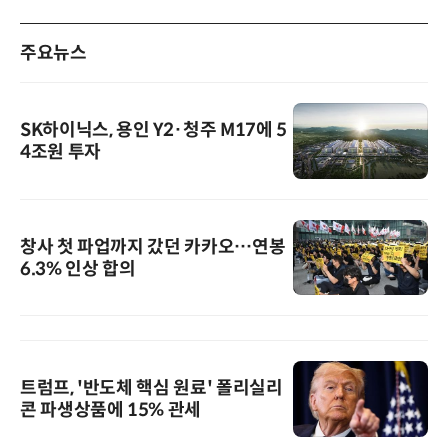
주요뉴스
SK하이닉스, 용인 Y2·청주 M17에 5
4조원 투자
창사 첫 파업까지 갔던 카카오…연봉
6.3% 인상 합의
트럼프, '반도체 핵심 원료' 폴리실리
콘 파생상품에 15% 관세