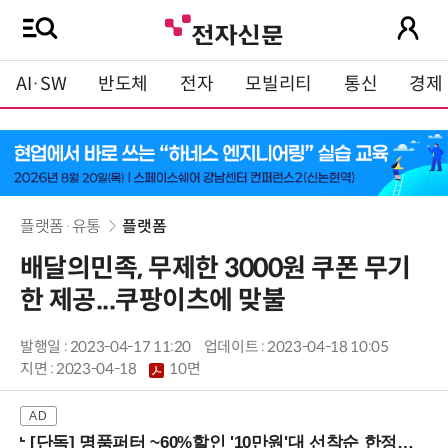
AI·SW
반도체
전자
모빌리티
통신
경제
플랫폼·유통
플랫폼
배달의민족, 무제한 3000원 쿠폰 무기
한 제공...쿠팡이츠에 맞불
발행일 : 2023-04-17 11:20
업데이트 : 2023-04-18 10:05
지면 :
2023-04-18
10면
[단독] 명품퍼터 ~60%할인 '10만원'대 선착순 한정판매!