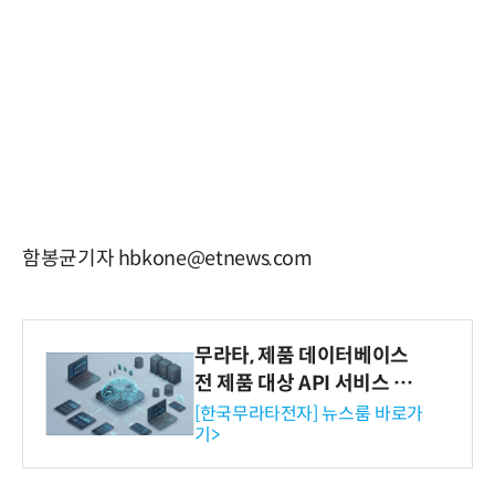
함봉균기자 hbkone@etnews.com
무라타, 제품 데이터베이스
전 제품 대상 API 서비스 제
공…73개 제품 카테고리로
[한국무라타전자] 뉴스룸 바로가
기>
확대