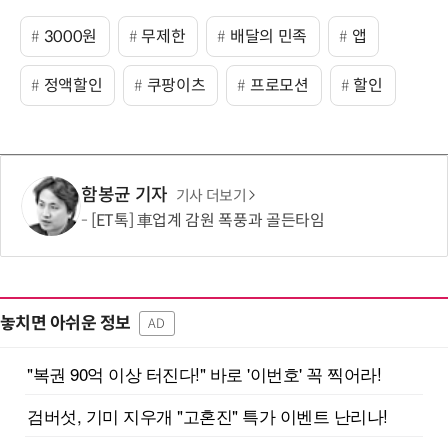
3000원
무제한
배달의 민족
앱
정액할인
쿠팡이츠
프로모션
할인
함봉균 기자
기사 더보기
[ET톡] 車업계 감원 폭풍과 골든타임
놓치면 아쉬운 정보
AD