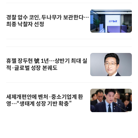
경찰 압수 코인, 두나무가 보관한다…
최종 낙찰자 선정
휴젤 장두현 號 1년…상반기 최대 실
적·글로벌 성장 본궤도
세제개편안에 벤처·중소기업계 환
영…“생태계 성장 기반 확충”