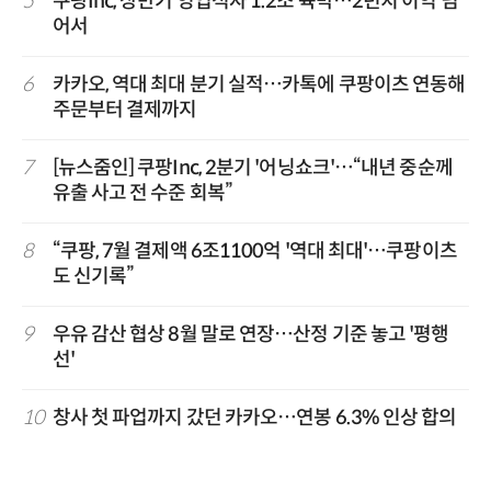
5
쿠팡Inc, 상반기 영업적자 1.2조 육박…2년치 이익 넘
어서
6
카카오, 역대 최대 분기 실적…카톡에 쿠팡이츠 연동해
주문부터 결제까지
7
[뉴스줌인] 쿠팡Inc, 2분기 '어닝쇼크'…“내년 중순께
유출 사고 전 수준 회복”
8
“쿠팡, 7월 결제액 6조1100억 '역대 최대'…쿠팡이츠
도 신기록”
9
우유 감산 협상 8월 말로 연장…산정 기준 놓고 '평행
선'
10
창사 첫 파업까지 갔던 카카오…연봉 6.3% 인상 합의