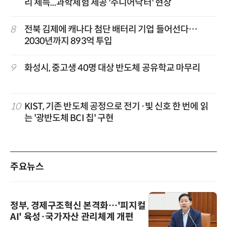
리 체득...과학체험 제공 '주니어닥터' 현장
8
전북 김제에 캐나다 첨단 배터리 기업 들어선다…
2030년까지 893억 투입
9
화성시, 중고생 40명 대상 반도체 공유학교 마무리
10
KIST, 기존 반도체 공정으로 전기·빛 신호 한 번에 읽
는 '광반도체 BCI 칩' 구현
주요뉴스
정부, 경제구조혁신 본격화…'피지컬
AI' 육성·국가자산 관리체계 개편