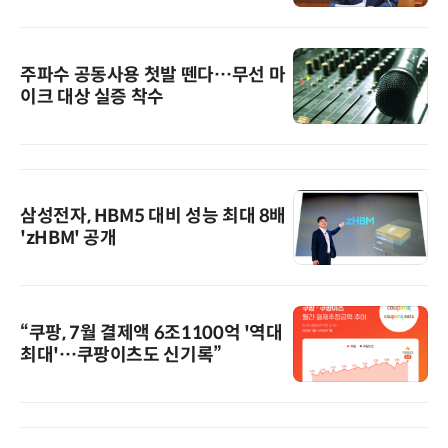
주파수 공동사용 첫발 뗀다…무선 마
이크 대상 실증 착수
삼성전자, HBM5 대비 성능 최대 8배
'zHBM' 공개
“쿠팡, 7월 결제액 6조1100억 '역대
최대'…쿠팡이츠도 신기록”