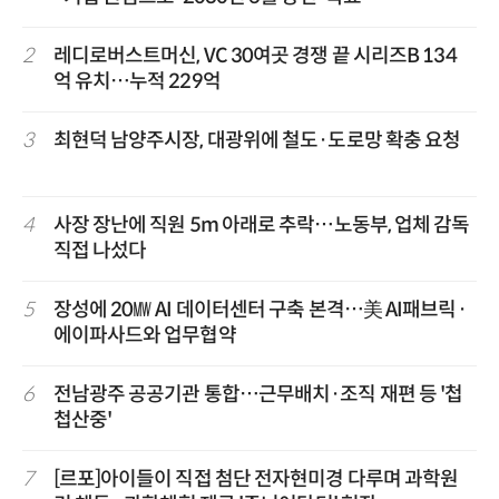
2
레디로버스트머신, VC 30여곳 경쟁 끝 시리즈B 134
억 유치…누적 229억
3
최현덕 남양주시장, 대광위에 철도·도로망 확충 요청
4
사장 장난에 직원 5m 아래로 추락…노동부, 업체 감독
직접 나섰다
5
장성에 20㎿ AI 데이터센터 구축 본격…美 AI패브릭·
에이파사드와 업무협약
6
전남광주 공공기관 통합…근무배치·조직 재편 등 '첩
첩산중'
7
[르포]아이들이 직접 첨단 전자현미경 다루며 과학원