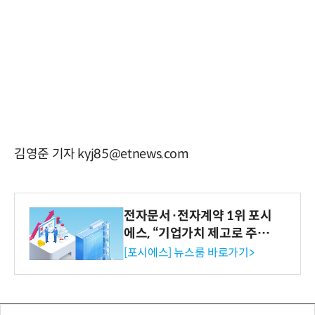
김영준 기자 kyj85@etnews.com
전자문서·전자계약 1위 포시
에스, “기업가치 제고로 주주
환원 강화” 계획 공시
[포시에스] 뉴스룸 바로가기>