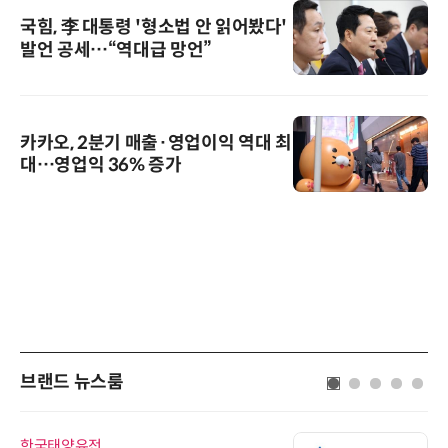
국힘, 李 대통령 '형소법 안 읽어봤다'
발언 공세…“역대급 망언”
카카오, 2분기 매출·영업이익 역대 최
대…영업익 36% 증가
브랜드 뉴스룸
한국태양유전