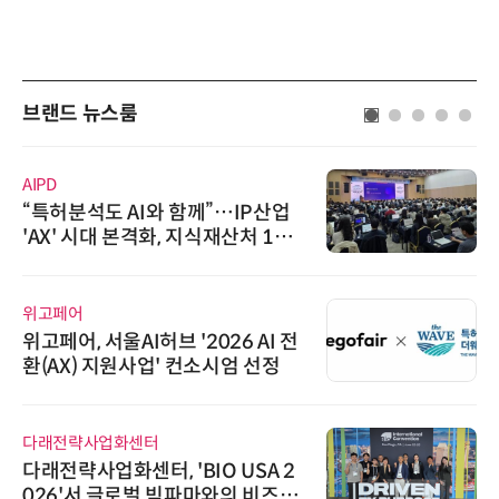
브랜드 뉴스룸
AIPD
“특허분석도 AI와 함께”…IP산업
'AX' 시대 본격화, 지식재산처 1호
AI IP데이터분석사 탄생
위고페어
위고페어, 서울AI허브 '2026 AI 전
환(AX) 지원사업' 컨소시엄 선정
다래전략사업화센터
다래전략사업화센터, 'BIO USA 2
026'서 글로벌 빅파마와의 비즈니