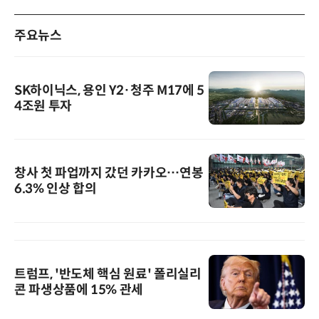
주요뉴스
SK하이닉스, 용인 Y2·청주 M17에 5
4조원 투자
창사 첫 파업까지 갔던 카카오…연봉
6.3% 인상 합의
트럼프, '반도체 핵심 원료' 폴리실리
콘 파생상품에 15% 관세