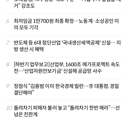
거” 강조도
6
최저임금 1만700원 최종 확정…노동계·소상공인 이
의 모두 기각
7
반도체 등 6대 첨단산업 '국내생산세액공제' 신설… 지
방 생산 시 혜택
8
[하반기 업무보고]산업부, 1600조 메가프로젝트 속도
전…'산업자원안보기금' 신설해 공급망 사수
9
정점식 “김용범 이미 한국경제 빌런…李 대통령, 경질
결단해야”
10
돌려차기 피해자 불러 놓고 “돌려차기 한번 해라”…선
넘은 친한계