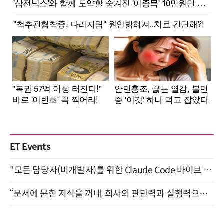
ET Events
"모든 담당자(비개발자)를 위한 Claude Code 바이브 코딩 2-day 부트캠프" 9월 16~17일 개최
“문서에 묻힌 지식을 꺼내, 회사의 판단력과 실행력으로 바꾸다” (8/20)