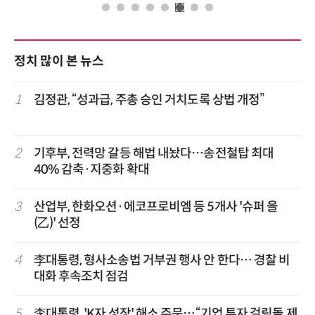
정치 많이 본 뉴스
1
김정관, “성과급, 주총 승인 거치도록 상법 개정”
2
기후부, 전력망 갈등 해법 내놨다…송전철탑 최대
40% 감축·지중화 확대
3
산업부, 한화오션·에코프로비엠 등 5개사 '슈퍼 을
(乙)' 선정
4
李대통령, 형사소송법 거부권 행사 안 한다… 경찰 비
대화 후속조치 점검
5
李대통령, 'K자 성장' 해소 주문…“기업 투자 걸림돌 제