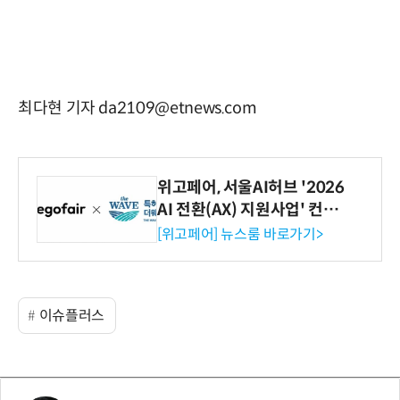
최다현 기자 da2109@etnews.com
위고페어, 서울AI허브 '2026
AI 전환(AX) 지원사업' 컨소
시엄 선정
[위고페어] 뉴스룸 바로가기>
이슈플러스