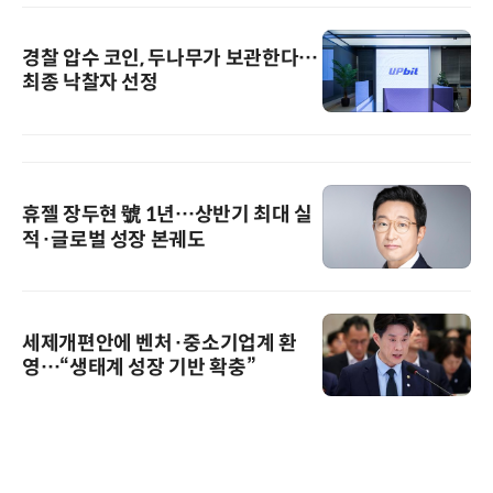
경찰 압수 코인, 두나무가 보관한다…
최종 낙찰자 선정
휴젤 장두현 號 1년…상반기 최대 실
적·글로벌 성장 본궤도
세제개편안에 벤처·중소기업계 환
영…“생태계 성장 기반 확충”