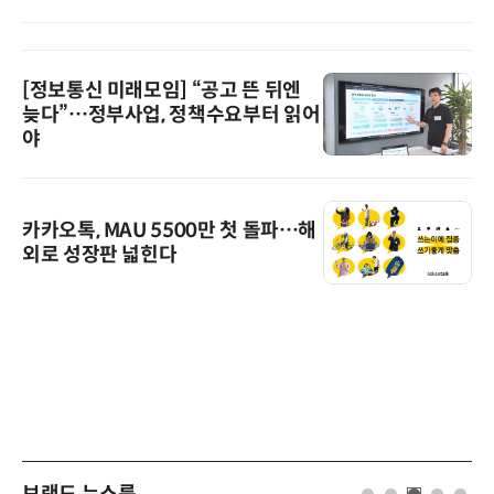
[정보통신 미래모임] “공고 뜬 뒤엔
늦다”…정부사업, 정책수요부터 읽어
야
카카오톡, MAU 5500만 첫 돌파…해
외로 성장판 넓힌다
브랜드 뉴스룸