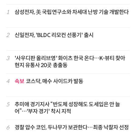
1
삼성전자, 美 국립연구소와 차세대 난방 기술 개발한다
2
신일전자, 'BLDC 리모컨 선풍기' 출시
3
'사우디판 올리브영' 화이츠 한국 온다…K-뷰티 찾아
현지 유통사 20곳 총출동
4
속보
코스닥, 매수 사이드카 발동
5
추미애 경기지사 “반도체 성장해도 도세입은 안 늘
어”…'부자 경기' 착시 지적
6
경찰 압수 코인, 두나무가 보관한다…최종 낙찰자 선정