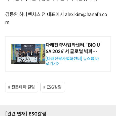
김동환 하나벤처스 전 대표이사 alex.kim@hanafn.co
m
다래전략사업화센터, 'BIO U
SA 2026'서 글로벌 빅파마
와의 비즈니스 미팅 지원…K
[다래전략사업화센터] 뉴스룸 바
로가기>
-바이오 해외 진출 교두보 확
보
전문테마 칼럼
ESG칼럼
[관련 연재]
ESG칼럼