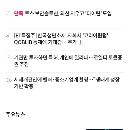
7
단독
토스 보안솔루션, 외산 지우고 '타이탄' 도입
8
[ET특징주] 한국첨단소재, 자회사 '코리아퀀텀'
QOBLIB 등재에 기대감… 주가 上
9
기관만 투자하던 특허, 개인에 열리나…로열티 토큰증
권 추진
10
세제개편안에 벤처·중소기업계 환영…“생태계 성장
기반 확충”
주요뉴스