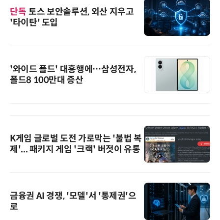
단독
토스 보안솔루션, 외산 지우고
'타이탄' 도입
'와이드 폴드' 대흥행에…삼성전자,
폴드8 100만대 증산
K게임 글로벌 도전 가로막는 '불법 복
제'... 패키지 게임 '크랙' 버젓이 유통
금융권 AI 경쟁, '모델'서 '통제권'으
로