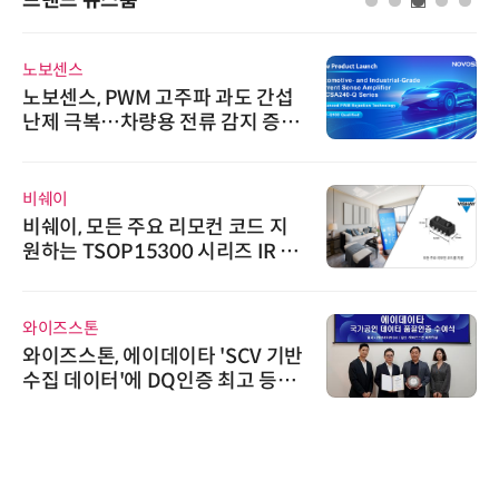
노보센스
노보센스, PWM 고주파 과도 간섭
난제 극복…차량용 전류 감지 증폭
기
비쉐이
비쉐이, 모든 주요 리모컨 코드 지
원하는 TSOP15300 시리즈 IR 수
신기 출시
와이즈스톤
와이즈스톤, 에이데이타 'SCV 기반
수집 데이터'에 DQ인증 최고 등급
수여