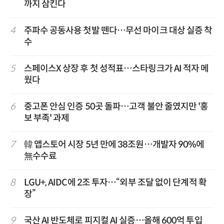
까지 삼킨다
4
주파수 공동사용 첫발 뗀다…무선 마이크 대상 실증 착
수
5
스페이스X 상장 후 첫 성적표…스타링크가 AI 적자 메
웠다
6
중고폰 안심 인증 50곳 돌파…고객 불안 줄였지만 '홍
보 부족' 과제
7
韓 앱스토어 시장 5년 만에 38조원…개발자 90%에
無수수료
8
LGU+, AIDC에 2조 투자…“외부 조달 없이 단계적 확
장”
9
국산 AI 반도체로 피지컬 AI 실증…올해 600억 투입