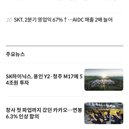
10
SKT, 2분기 영업익 67%↑…AIDC 매출 2배 늘어
주요뉴스
SK하이닉스, 용인 Y2·청주 M17에 5
4조원 투자
창사 첫 파업까지 갔던 카카오…연봉
6.3% 인상 합의