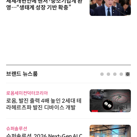
세제개편안에 벤처·중소기업계 환
영…“생태계 성장 기반 확충”
브랜드 뉴스룸
로옴세미컨덕터코리아
로옴, 발진 출력 4배 높인 2세대 테
라헤르츠파 발진 디바이스 개발
슈퍼솔루션
슈퍼솔루션, 2026 Next-Gen AI C