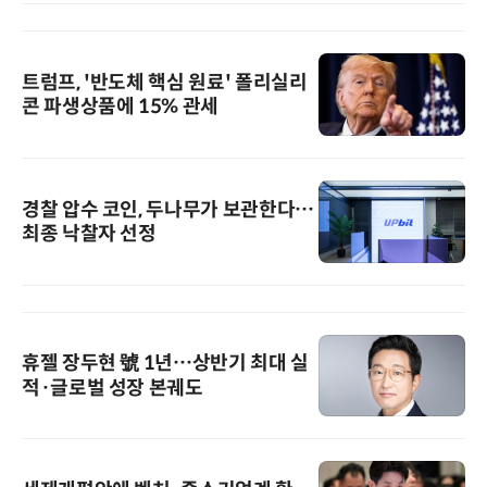
트럼프, '반도체 핵심 원료' 폴리실리
콘 파생상품에 15% 관세
경찰 압수 코인, 두나무가 보관한다…
최종 낙찰자 선정
휴젤 장두현 號 1년…상반기 최대 실
적·글로벌 성장 본궤도