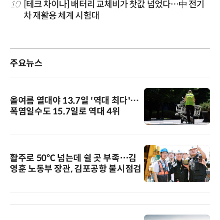
10
[테크 차이나] 배터리 교체비가 찻값 넘었다…中 전기
차 재활용 체계 시험대
주요뉴스
올여름 열대야 13.7일 '역대 최다'…
폭염일수도 15.7일로 역대 4위
활주로 50℃ 넘는데 쉴 곳 부족…김
영훈 노동부 장관, 김포공항 불시점검