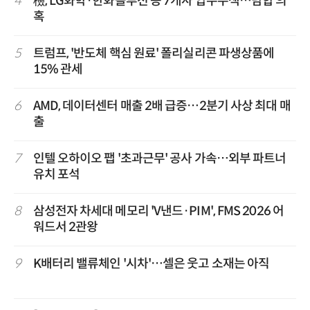
4
檢, LG화학·한화솔루션 등 7개사 압수수색…담합 의
혹
5
트럼프, '반도체 핵심 원료' 폴리실리콘 파생상품에
15% 관세
6
AMD, 데이터센터 매출 2배 급증…2분기 사상 최대 매
출
7
인텔 오하이오 팹 '초과근무' 공사 가속…외부 파트너
유치 포석
8
삼성전자 차세대 메모리 'V낸드·PIM', FMS 2026 어
워드서 2관왕
9
K배터리 밸류체인 '시차'…셀은 웃고 소재는 아직