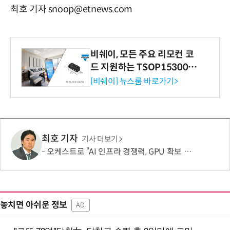
최호 기자 snoop@etnews.com
비쉐이, 모든 주요 리모컨 코
드 지원하는 TSOP15300 시
리즈 IR 수신기 출시
[비쉐이] 뉴스룸 바로가기>
최호 기자
기사 더보기
오케스트로 “AI 인프라 경쟁력, GPU 확보 넘어 '운영 효율'이 좌우”
놓치면 아쉬운 정보
AD