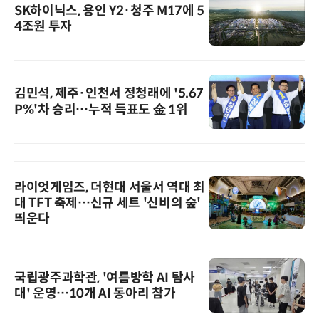
SK하이닉스, 용인 Y2·청주 M17에 5
4조원 투자
김민석, 제주·인천서 정청래에 '5.67
P%'차 승리…누적 득표도 金 1위
라이엇게임즈, 더현대 서울서 역대 최
대 TFT 축제…신규 세트 '신비의 숲'
띄운다
국립광주과학관, '여름방학 AI 탐사
대' 운영…10개 AI 동아리 참가