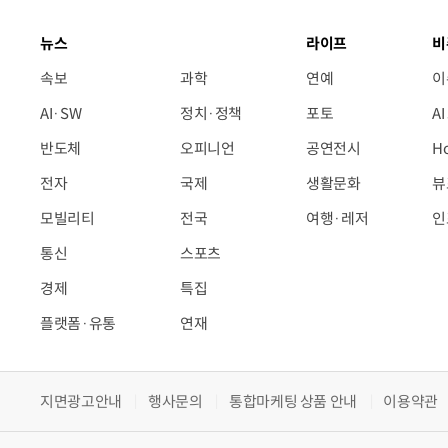
뉴스
라이프
비
속보
과학
연예
이
AI·SW
정치·정책
포토
A
반도체
오피니언
공연전시
H
전자
국제
생활문화
뷰
모빌리티
전국
여행·레저
인
통신
스포츠
경제
특집
플랫폼·유통
연재
지면광고안내
행사문의
통합마케팅 상품 안내
이용약관