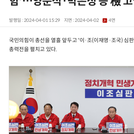
힘'…양문석·박은정 등 檢 
발행일 : 2024-04-01 15:29
지면 :
2024-04-02
4면
국민의힘이 총선을 열흘 앞두고 '이·조(이재명·조국) 심
총력전을 펼치고 있다.