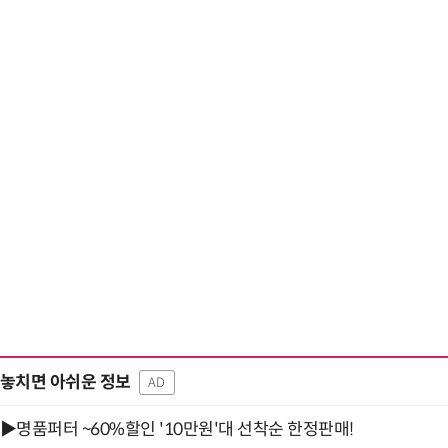
“입으면 전투력 상승?” 드래곤볼 전투복 닮은 중
놓치면 아쉬운 정보
AD
▶명품퍼터 ~60%할인 '10만원'대 선착순 한정판매!