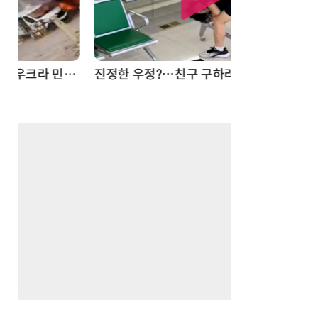
드론
진정한 우정?…친구 구하려다 둘 다 의자 틈에 목이 낀 순간