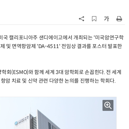
7
다누리, 스페이스X 팰컨9 달 충돌 전
후 포착
8
[ET시선]지·필·공 빈틈 메우는 AI
기본의료
 미국 캘리포니아주 샌디에이고에서 개최되는 '미국암연구학
억제제 및 면역항암제 'DA-4511' 전임상 결과를 포스터 발표한
9
보건소부터 공공병원까지 AI로 연
결…'한국형 소버린 의료AI'도 개발
10
“의원도 '차세대 진료실'로 진화”…
양학회(ESMO)와 함께 세계 3대 암학회로 손꼽힌다. 전 세계
GC메디아이 '의사랑 AI' 출시
 항암 치료 및 신약 관련 다양한 논의를 진행하는 학회다.