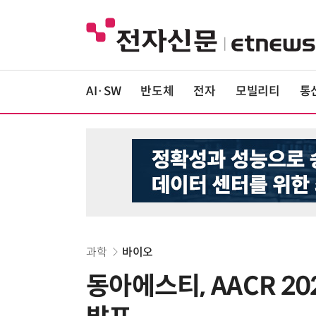
AI·SW
반도체
전자
모빌리티
통
과학
바이오
동아에스티, AACR 2