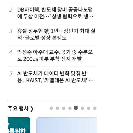
2
DB하이텍, 반도체 장비 공공나노팹
7
다누리, 
에 무상 이전…“상생 협력으로 생태
후 포착
계 고도화”
3
휴젤 장두현 號 1년…상반기 최대 실
8
[ET시선]
적·글로벌 성장 본궤도
기본의료
4
박성준 아주대 교수, 공기 중 수분으
9
보건소부터
로 200㎛ 피부 부착 전지 개발
결…'한국
5
AI 반도체가 데이터 변화 맞춰 반
10
“의원도 
응...KAIST, '카멜레온 AI 반도체' 개
GC메디아이
발
주요 행사
❯