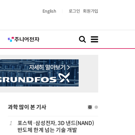
English
로그인
회원가입
과학 많이 본 기사
1
포스텍·삼성전자, 3D 낸드(NAND)
6
[포토] 
반도체 한계 넘는 기술 개발
플랫폼 '