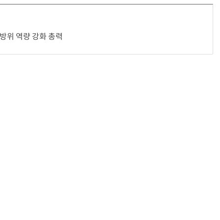
전방위 역량 강화 총력
“계속 쫓아왔다”…도망치던 우크라 민간인 공격한 러 자폭 