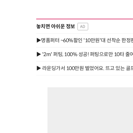
놓치면 아쉬운 정보
AD
▶명품퍼터 ~60%할인 '10만원'대 선착순 한정
▶ '2m' 퍼팅, 100% 성공! 퍼팅으로만 10타 줄
▶ 라운딩가서 100만원 벌었어요. 뜨고 있는 골