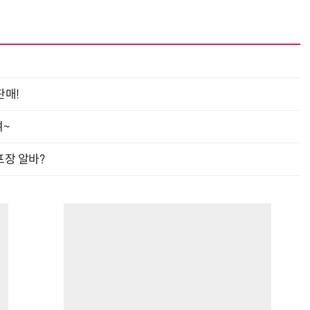
판매!
여~
프장 알바?