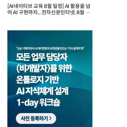
[AI네이티브 교육 8월 일정] AI 활용을 넘
어 AI 구현까지...전자신문인터넷, 8월 실
전 교육·워크숍 개최 발행일 : 2026-07-
23 10:46