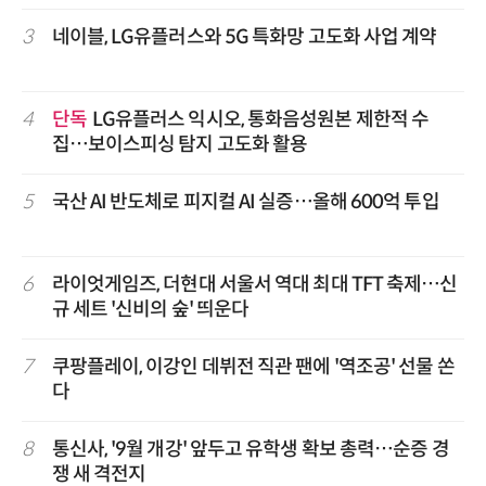
3
네이블, LG유플러스와 5G 특화망 고도화 사업 계약
4
단독
LG유플러스 익시오, 통화음성원본 제한적 수
집…보이스피싱 탐지 고도화 활용
5
국산 AI 반도체로 피지컬 AI 실증…올해 600억 투입
6
라이엇게임즈, 더현대 서울서 역대 최대 TFT 축제…신
규 세트 '신비의 숲' 띄운다
7
쿠팡플레이, 이강인 데뷔전 직관 팬에 '역조공' 선물 쏜
다
8
통신사, '9월 개강' 앞두고 유학생 확보 총력…순증 경
쟁 새 격전지