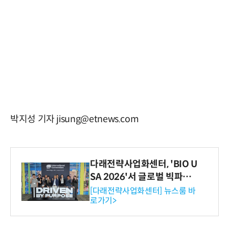
박지성 기자 jisung@etnews.com
다래전략사업화센터, 'BIO U
SA 2026'서 글로벌 빅파마
와의 비즈니스 미팅 지원…K
[다래전략사업화센터] 뉴스룸 바
로가기>
-바이오 해외 진출 교두보 확
보