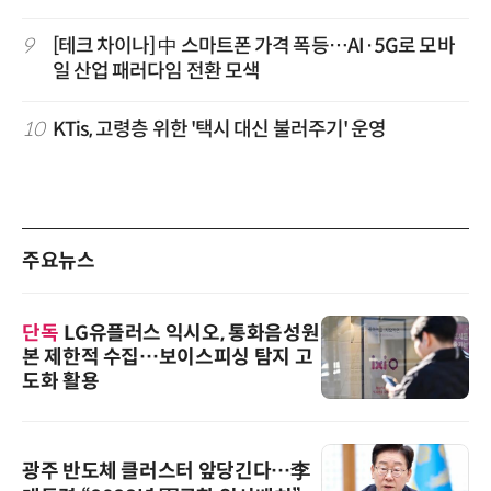
9
[테크 차이나] 中 스마트폰 가격 폭등…AI·5G로 모바
일 산업 패러다임 전환 모색
10
KTis, 고령층 위한 '택시 대신 불러주기' 운영
주요뉴스
단독
LG유플러스 익시오, 통화음성원
본 제한적 수집…보이스피싱 탐지 고
도화 활용
광주 반도체 클러스터 앞당긴다…李