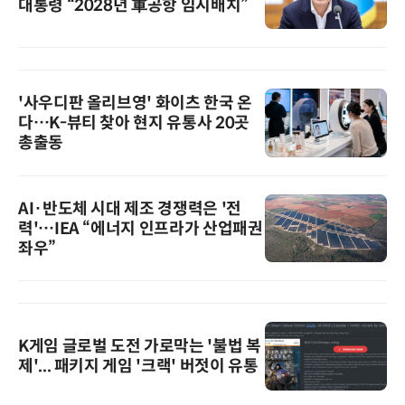
대통령 “2028년 軍공항 임시배치”
'사우디판 올리브영' 화이츠 한국 온
다…K-뷰티 찾아 현지 유통사 20곳
총출동
AI·반도체 시대 제조 경쟁력은 '전
력'…IEA “에너지 인프라가 산업패권
좌우”
K게임 글로벌 도전 가로막는 '불법 복
제'... 패키지 게임 '크랙' 버젓이 유통