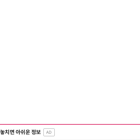
“계속 쫓아왔다”…도망치던 우크라 민간
놓치면 아쉬운 정보
AD