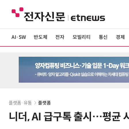
AI·SW
반도체
전자
모빌리티
통신
경제
플랫폼·유통
플랫폼
니더, AI 급구톡 출시…평균 