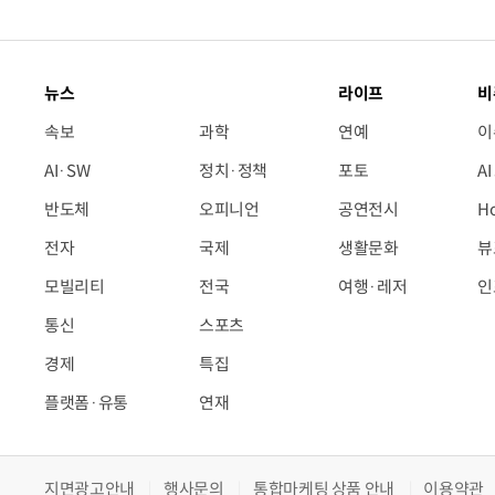
뉴스
라이프
비
속보
과학
연예
이
AI·SW
정치·정책
포토
A
반도체
오피니언
공연전시
H
전자
국제
생활문화
뷰
모빌리티
전국
여행·레저
인
통신
스포츠
경제
특집
플랫폼·유통
연재
지면광고안내
행사문의
통합마케팅 상품 안내
이용약관