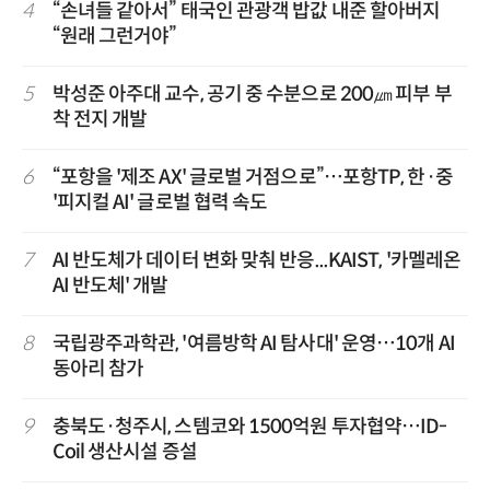
4
“손녀들 같아서” 태국인 관광객 밥값 내준 할아버지
“원래 그런거야”
5
박성준 아주대 교수, 공기 중 수분으로 200㎛ 피부 부
착 전지 개발
6
“포항을 '제조 AX' 글로벌 거점으로”…포항TP, 한·중
'피지컬 AI' 글로벌 협력 속도
7
AI 반도체가 데이터 변화 맞춰 반응...KAIST, '카멜레온
AI 반도체' 개발
8
국립광주과학관, '여름방학 AI 탐사대' 운영…10개 AI
동아리 참가
9
충북도·청주시, 스템코와 1500억원 투자협약…ID-
Coil 생산시설 증설