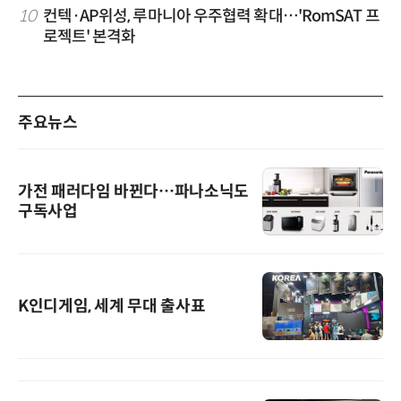
10
컨텍·AP위성, 루마니아 우주협력 확대…'RomSAT 프
로젝트' 본격화
주요뉴스
가전 패러다임 바뀐다…파나소닉도
구독사업
K인디게임, 세계 무대 출사표