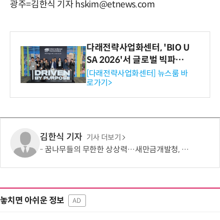
광주=김한식 기자 hskim@etnews.com
다래전략사업화센터, 'BIO U
SA 2026'서 글로벌 빅파마
와의 비즈니스 미팅 지원…K
[다래전략사업화센터] 뉴스룸 바
로가기>
-바이오 해외 진출 교두보 확
보
김한식 기자
기사 더보기
꿈나무들의 무한한 상상력…새만금개발청, '2026 새만금 가족사랑 그림그리기 대회' 성료
놓치면 아쉬운 정보
AD