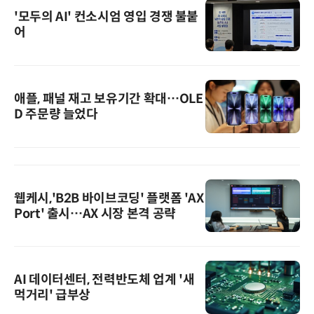
'모두의 AI' 컨소시엄 영입 경쟁 불붙
어
애플, 패널 재고 보유기간 확대…OLE
D 주문량 늘었다
웹케시,'B2B 바이브코딩' 플랫폼 'AX
Port' 출시…AX 시장 본격 공략
AI 데이터센터, 전력반도체 업계 '새
먹거리' 급부상