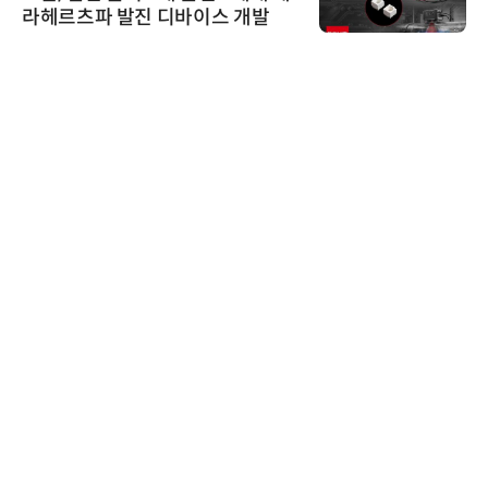
026'서 글로벌 빅파마와의 비즈니
스 미팅 지원…K-바이오 해외 진출
교두보 확보
씨앤에프시스템
씨앤에프시스템, 오웬스그룹과 공
공 ERP·DX 사업 협력