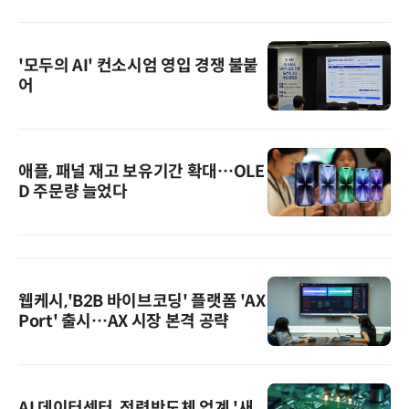
'모두의 AI' 컨소시엄 영입 경쟁 불붙
어
애플, 패널 재고 보유기간 확대…OLE
D 주문량 늘었다
웹케시,'B2B 바이브코딩' 플랫폼 'AX
Port' 출시…AX 시장 본격 공략
AI 데이터센터, 전력반도체 업계 '새