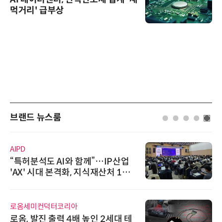
먹거리' 급부상
브랜드 뉴스룸
한국태양유전
태양유전, '안전·환경 보고서 202
6' 발간…2030년 SBT 수준 온실
가스 감축 추진
다래전략사업화센터
다래전략사업화센터, 'BIO USA 2