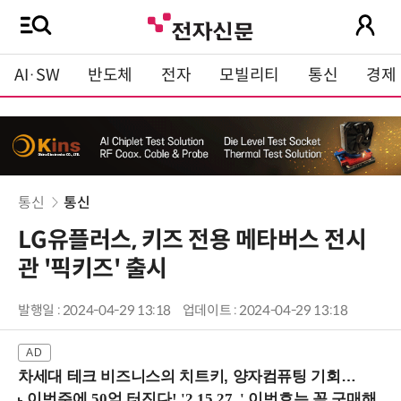
AI·SW
반도체
전자
모빌리티
통신
경제
통신
통신
LG유플러스, 키즈 전용 메타버스 전시
관 '픽키즈' 출시
발행일 : 2024-04-29 13:18
업데이트 : 2024-04-29 13:18
차세대 테크 비즈니스의 치트키, 양자컴퓨팅 기회를 선점하라! (8/28 강남역)