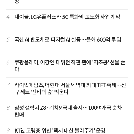
장”
4
네이블, LG유플러스와 5G 특화망 고도화 사업 계약
5
국산 AI 반도체로 피지컬 AI 실증…올해 600억 투입
6
쿠팡플레이, 이강인 데뷔전 직관 팬에 '역조공' 선물 쏜
다
7
라이엇게임즈, 더현대 서울서 역대 최대 TFT 축제…신
규 세트 '신비의 숲' 띄운다
8
삼성 갤럭시 Z8·워치9 국내 출시…100여개국 순차
판매
9
KTis, 고령층 위한 '택시 대신 불러주기' 운영