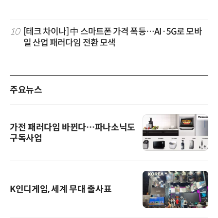
10
[테크 차이나] 中 스마트폰 가격 폭등…AI·5G로 모바
일 산업 패러다임 전환 모색
주요뉴스
가전 패러다임 바뀐다…파나소닉도
구독사업
K인디게임, 세계 무대 출사표