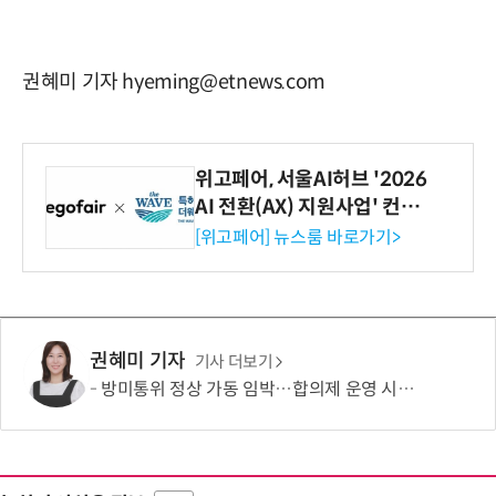
권혜미 기자 hyeming@etnews.com
위고페어, 서울AI허브 '2026
AI 전환(AX) 지원사업' 컨소
시엄 선정
[위고페어] 뉴스룸 바로가기>
권혜미 기자
기사 더보기
방미통위 정상 가동 임박…합의제 운영 시험대