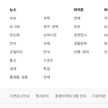
뉴스
라이프
비
속보
과학
연예
이
AI·SW
정치·정책
포토
A
반도체
오피니언
공연전시
H
전자
국제
생활문화
뷰
모빌리티
전국
여행·레저
인
통신
스포츠
경제
특집
플랫폼·유통
연재
지면광고안내
행사문의
통합마케팅 상품 안내
이용약관