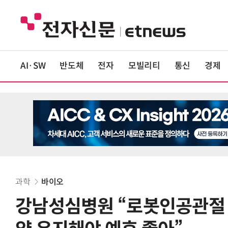
AI·SW
반도체
전자
모빌리티
통신
경제
과학
바이오
강남성심병원 “로봇인공관절 수