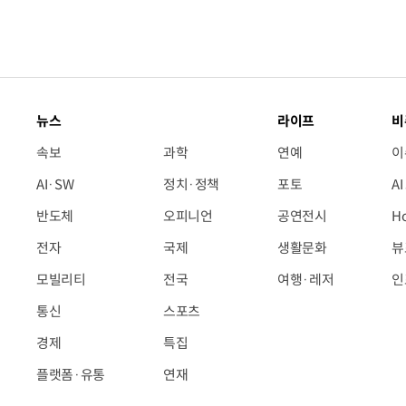
뉴스
라이프
비
속보
과학
연예
이
AI·SW
정치·정책
포토
A
반도체
오피니언
공연전시
H
전자
국제
생활문화
뷰
모빌리티
전국
여행·레저
인
통신
스포츠
경제
특집
플랫폼·유통
연재