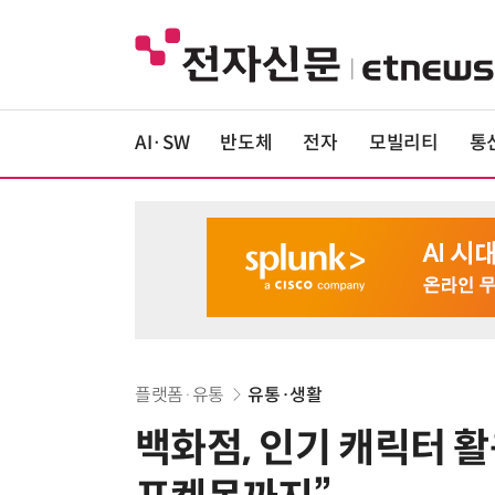
AI·SW
반도체
전자
모빌리티
통
플랫폼·유통
유통·생활
백화점, 인기 캐릭터 