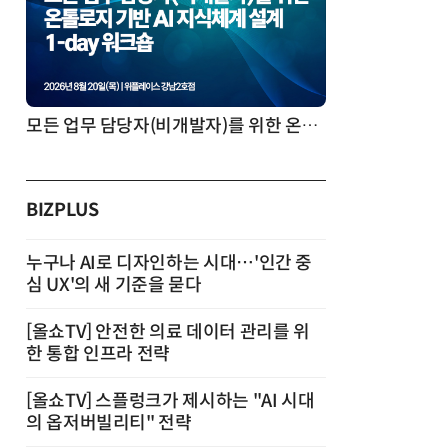
모든 업무 담당자(비개발자)를 위한 온톨로지 기반 AI 지식체계 설계 1-day 워크숍
BIZPLUS
누구나 AI로 디자인하는 시대…'인간 중
심 UX'의 새 기준을 묻다
[올쇼TV] 안전한 의료 데이터 관리를 위
한 통합 인프라 전략
[올쇼TV] 스플렁크가 제시하는 "AI 시대
의 옵저버빌리티" 전략