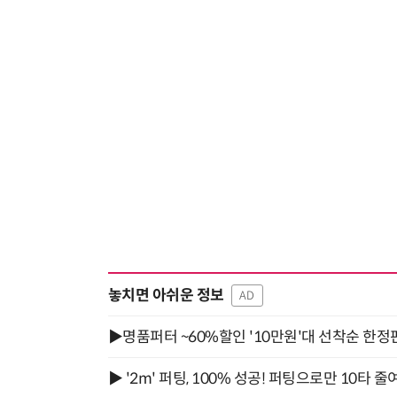
놓치면 아쉬운 정보
AD
▶명품퍼터 ~60%할인 '10만원'대 선착순 한정
▶ '2m' 퍼팅, 100% 성공! 퍼팅으로만 10타 줄