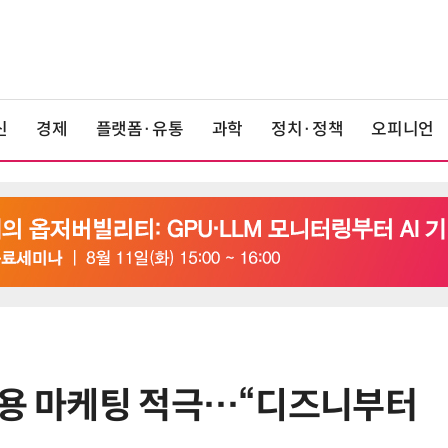
신
경제
플랫폼·유통
과학
정치·정책
오피니언
활용 마케팅 적극…“디즈니부터
6
상생협력법 개정안 '플랫폼 이중족
쇄' 채우나