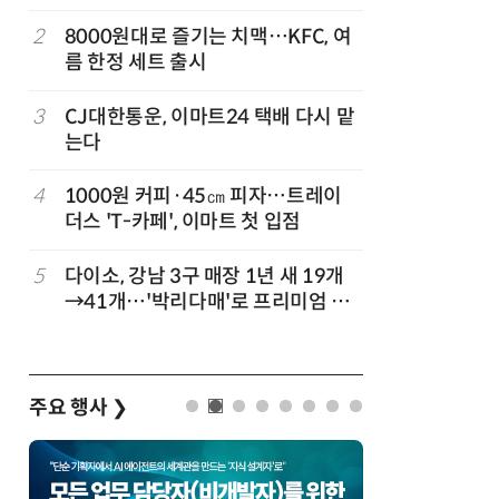
빚나
나
2
8000원대로 즐기는 치맥…KFC, 여
7
“찰떡같이
름 한정 세트 출시
나-o' 
3
CJ대한통운, 이마트24 택배 다시 맡
8
쿠팡Inc,
는다
박…2년
4
1000원 커피·45㎝ 피자…트레이
9
세븐일레븐
더스 'T-카페', 이마트 첫 입점
매 300
5
다이소, 강남 3구 매장 1년 새 19개
10
“쿠팡, 7
→41개…'박리다매'로 프리미엄 상
최대'…
권 정조준
주요 행사
❯