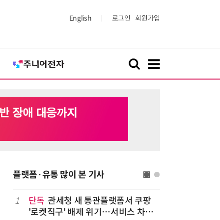
English
로그인
회원가입
플랫폼·유통 많이 본 기사
1
단독
관세청 새 통관플랫폼서 쿠팡
6
상생협력법
'로켓직구' 배제 위기…서비스 차질
쇄' 채우