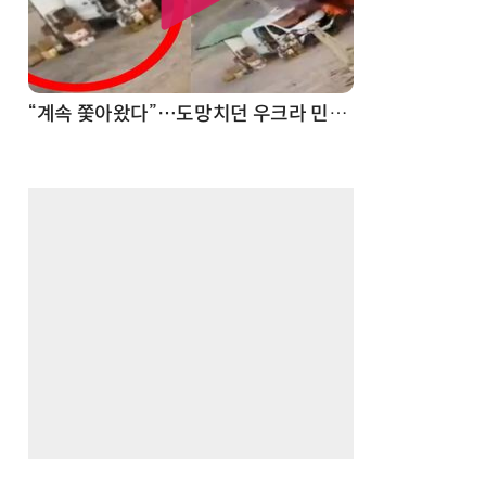
“계속 쫓아왔다”…도망치던 우크라 민간인 공격한 러 자폭 드론