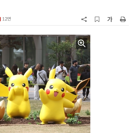
7
“찰떡같이 알아듣네”…카카오, '카
나-o' 음성 생성 기술 고도화
12면
8
쿠팡Inc, 상반기 영업적자 1.2조 육
박…2년치 이익 넘어서
9
세븐일레븐, 해외 지역 명물 라면 판
매 300만개 돌파
10
“쿠팡, 7월 결제액 6조1100억 '역대
최대'…쿠팡이츠도 신기록”