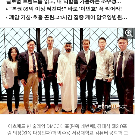
글로벌 트렌드를 읽고, 내 역할을 가늠하는 소수정예 실습 워크숍 (8/28 신논현역)
아흐메드 빈 술래얌 DMCC 대표(왼쪽 네번째), 김대식 웹3.0포
럼 의장(왼쪽 다섯번째)과 박수용 서강대학교 컴퓨터 공학과 교