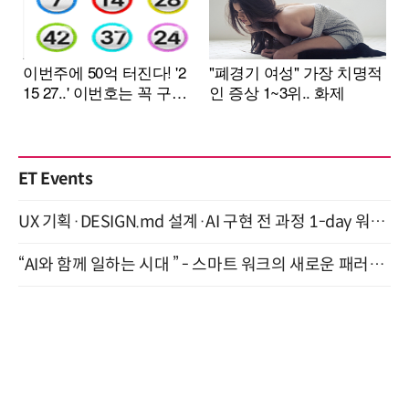
ET Events
UX 기획·DESIGN.md 설계·AI 구현 전 과정 1-day 워크숍 with Claude Code·Codex 9월 15일 개최
“AI와 함께 일하는 시대 ” - 스마트 워크의 새로운 패러다임 (9/11)