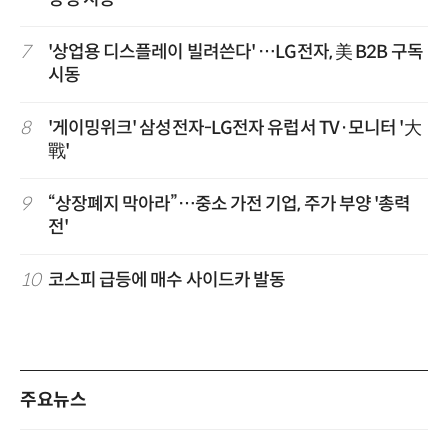
7
'상업용 디스플레이 빌려쓴다' …LG전자, 美 B2B 구독
시동
8
'게이밍위크' 삼성전자-LG전자 유럽서 TV·모니터 '大
戰'
9
“상장폐지 막아라”…중소 가전 기업, 주가 부양 '총력
전'
10
코스피 급등에 매수 사이드카 발동
주요뉴스