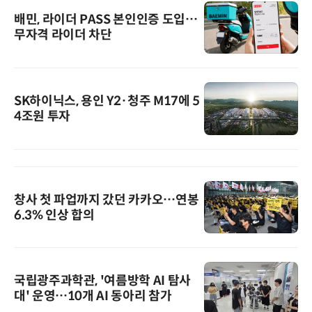
배민, 라이더 PASS 본인인증 도입…
무자격 라이더 차단
SK하이닉스, 용인 Y2·청주 M17에 5
4조원 투자
창사 첫 파업까지 갔던 카카오…연봉
6.3% 인상 합의
국립광주과학관, '여름방학 AI 탐사
대' 운영…10개 AI 동아리 참가