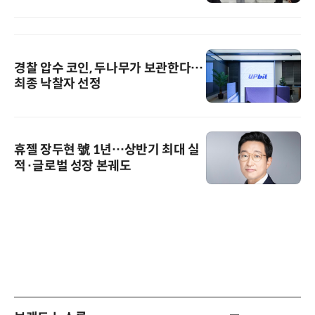
경찰 압수 코인, 두나무가 보관한다…
최종 낙찰자 선정
휴젤 장두현 號 1년…상반기 최대 실
적·글로벌 성장 본궤도