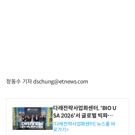
정동수 기자 dschung@etnews.com
다래전략사업화센터, 'BIO U
SA 2026'서 글로벌 빅파마
와의 비즈니스 미팅 지원…K
[다래전략사업화센터] 뉴스룸 바
로가기>
-바이오 해외 진출 교두보 확