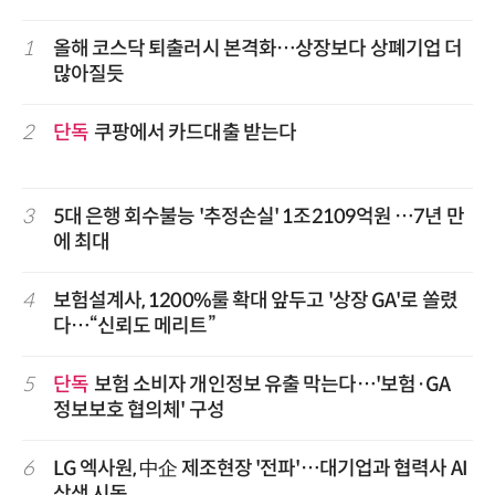
1
올해 코스닥 퇴출러시 본격화…상장보다 상폐기업 더
많아질듯
2
단독
쿠팡에서 카드대출 받는다
3
5대 은행 회수불능 '추정손실' 1조2109억원 …7년 만
에 최대
4
보험설계사, 1200%룰 확대 앞두고 '상장 GA'로 쏠렸
다…“신뢰도 메리트”
5
단독
보험 소비자 개인정보 유출 막는다…'보험·GA
정보보호 협의체' 구성
6
LG 엑사원, 中企 제조현장 '전파'…대기업과 협력사 AI
상생 시동