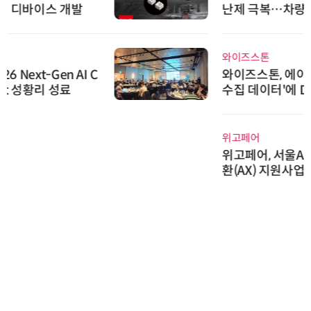
난제 극복…차량용 전류 감지 증폭
기
와이즈스톤
와이즈스톤, 에이데이타 'SCV 기반
수집 데이터'에 DQ인증 최고 등급
수여
위고페어
위고페어, 서울AI허브 '2026 AI 전
환(AX) 지원사업' 컨소시엄 선정