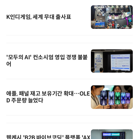
K인디게임, 세계 무대 출사표
'모두의 AI' 컨소시엄 영입 경쟁 불붙
어
애플, 패널 재고 보유기간 확대…OLE
D 주문량 늘었다
웹케시,'B2B 바이브코딩' 플랫폼 'AX