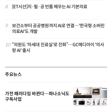
8
[ET시선]지·필·공 빈틈 메우는 AI 기본의료
9
보건소부터 공공병원까지 AI로 연결…'한국형 소버린
의료AI'도 개발
10
“의원도 '차세대 진료실'로 진화”…GC메디아이 '의사
랑 AI' 출시
주요뉴스
가전 패러다임 바뀐다…파나소닉도
구독사업