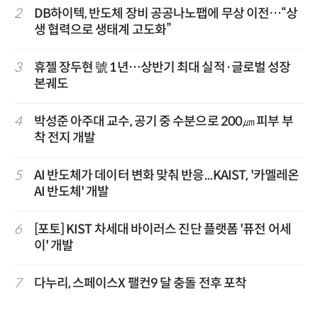
2
DB하이텍, 반도체 장비 공공나노팹에 무상 이전…“상
생 협력으로 생태계 고도화”
3
휴젤 장두현 號 1년…상반기 최대 실적·글로벌 성장
본궤도
4
박성준 아주대 교수, 공기 중 수분으로 200㎛ 피부 부
착 전지 개발
5
AI 반도체가 데이터 변화 맞춰 반응...KAIST, '카멜레온
AI 반도체' 개발
6
[포토] KIST 차세대 바이러스 진단 플랫폼 '퓨전 어세
이' 개발
7
다누리, 스페이스X 팰컨9 달 충돌 전후 포착