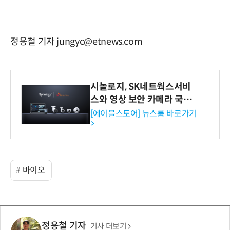
정용철 기자 jungyc@etnews.com
시놀로지, SK네트웍스서비
스와 영상 보안 카메라 국내
독점 판매 파트너십 체결
[에이블스토어] 뉴스룸 바로가기
>
바이오
정용철 기자
기사 더보기