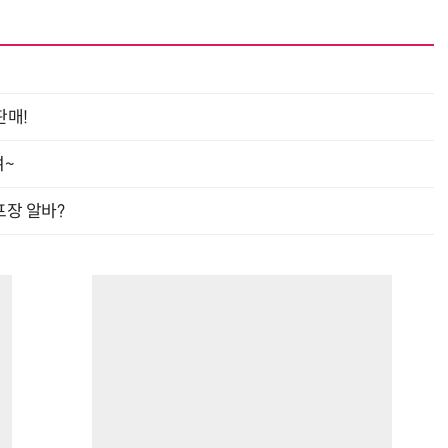
판매!
여~
프장 알바?