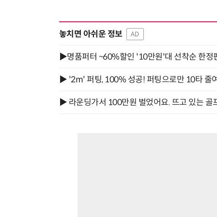
놓치면 아쉬운 정보
AD
▶명품퍼터 ~60%할인 '10만원'대 선착순 한정
▶ '2m' 퍼팅, 100% 성공! 퍼팅으로만 10타 줄
▶ 라운딩가서 100만원 벌었어요. 뜨고 있는 골