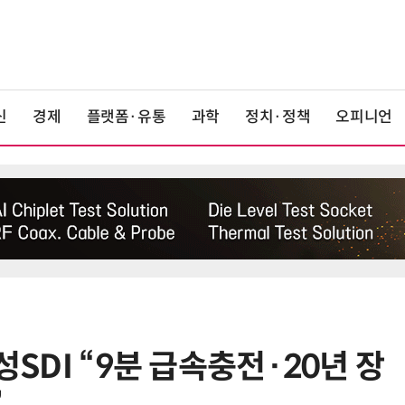
신
경제
플랫폼·유통
과학
정치·정책
오피니언
성SDI “9분 급속충전·20년 장
6
AMD, 데이터센터 매출 2배 급증…2
분기 사상 최대 매출