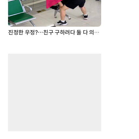
드론
진정한 우정?…친구 구하려다 둘 다 의자 틈에 목이 낀 순간