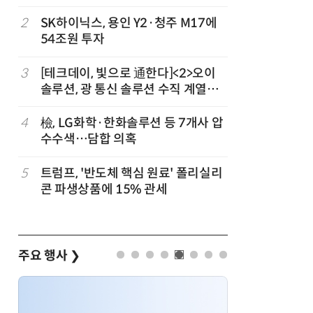
2
SK하이닉스, 용인 Y2·청주 M17에
7
인텔 오하
54조원 투자
속…외부 
3
[테크데이, 빛으로 通한다]<2>오이
8
삼성전자 
솔루션, 광 통신 솔루션 수직 계열
·PIM',
화…'실리콘 포토닉스·CPO 집중 공
략'
4
檢, LG화학·한화솔루션 등 7개사 압
9
K배터리 
수수색…담합 의혹
고 소재는
5
트럼프, '반도체 핵심 원료' 폴리실리
10
[테크 차
콘 파생상품에 15% 관세
넘었다…中
험대
주요 행사
❯