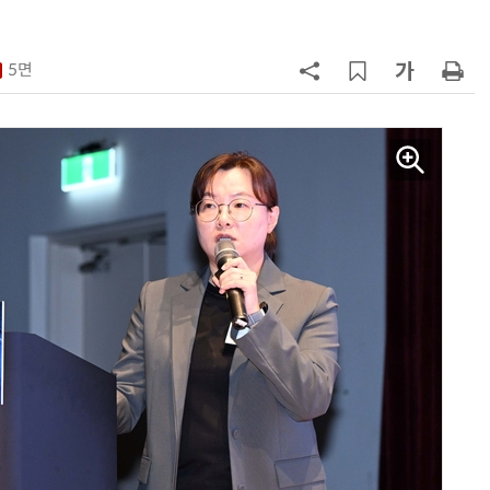
”
7
인텔 오하이오 팹 '초과근무' 공사 가
속…외부 파트너 유치 포석
5면
8
삼성전자 차세대 메모리 'V낸드
·PIM', FMS 2026 어워드서 2관왕
9
K배터리 밸류체인 '시차'…셀은 웃
고 소재는 아직
10
[테크 차이나] 배터리 교체비가 찻값
넘었다…中 전기차 재활용 체계 시
험대