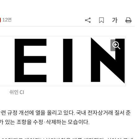
7
세븐일레븐, 해외 지역 명물 라면 판
매 300만개 돌파
12면
8
“쿠팡 7월 추정 결제액 10.9% 감소
9
우유 감산 협상 8월 말로 연장…산
기준 놓고 '평행선'
10
CU, 여름철 안주용 스낵 매출 급증
차별화 상품 확대
쉬인 CI
련 규정 개선에 열을 올리고 있다. 국내 전자상거래 질서 준
가 있는 조항을 수정·삭제하는 모습이다.