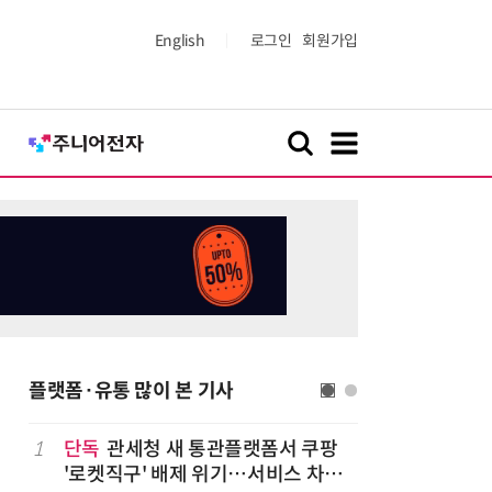
English
로그인
회원가입
플랫폼·유통 많이 본 기사
1
단독
관세청 새 통관플랫폼서 쿠팡
6
쿠팡Inc,
'로켓직구' 배제 위기…서비스 차질
박…2년