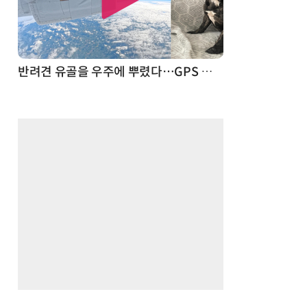
드론
반려견 유골을 우주에 뿌렸다…GPS 추적기로 회수까지 성공