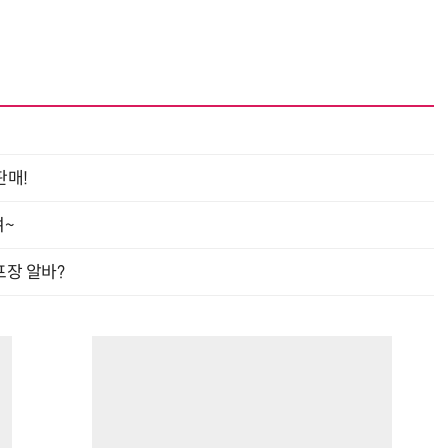
판매!
여~
프장 알바?