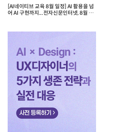
[AI네이티브 교육 8월 일정] AI 활용을 넘
어 AI 구현까지...전자신문인터넷, 8월 실
전 교육·워크숍 개최 발행일 : 2026-07-
23 10:46