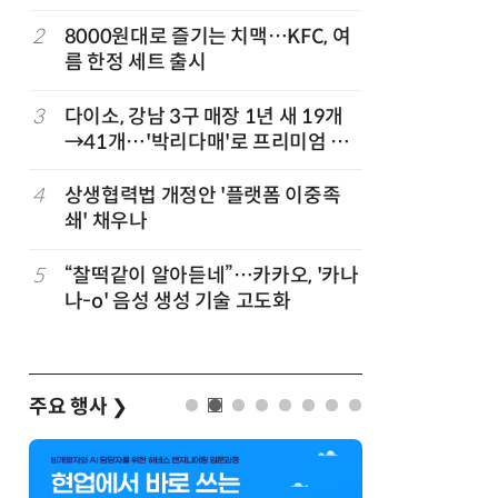
빚나
2
8000원대로 즐기는 치맥…KFC, 여
7
세븐일레븐
름 한정 세트 출시
매 300
”
3
다이소, 강남 3구 매장 1년 새 19개
8
“쿠팡 7월
→41개…'박리다매'로 프리미엄 상
권 정조준
정
4
상생협력법 개정안 '플랫폼 이중족
9
우유 감산
쇄' 채우나
기준 놓고
…
5
“찰떡같이 알아듣네”…카카오, '카나
10
CU, 여
나-o' 음성 생성 기술 고도화
차별화 상
주요 행사
❯