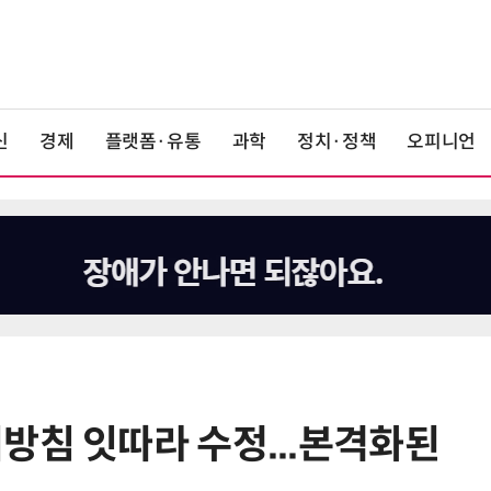
신
경제
플랫폼·유통
과학
정치·정책
오피니언
방침 잇따라 수정...본격화된
6
쿠팡Inc, 상반기 영업적자 1.2조 육
박…2년치 이익 넘어서