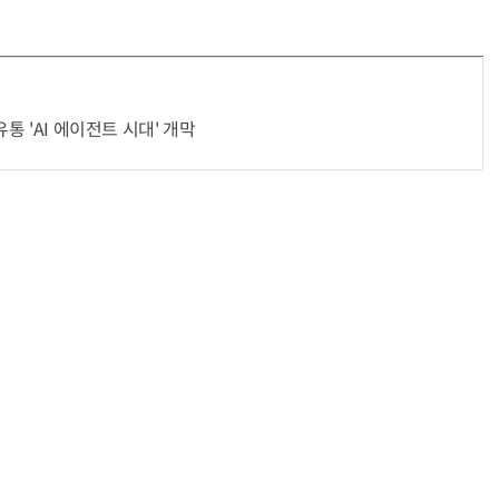
헬기 착륙 방해한 염소 떼…양치기 개가 길 터줬다
“계속 쫓아왔다”…도망치던 우크라 민간인 공격한 러 자폭 
유통 'AI 에이전트 시대' 개막