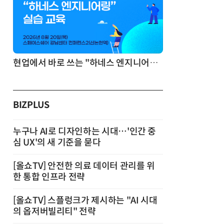
기반 정리·리서치·보고 자동화
현업에서 바로 쓰는 "하네스 엔지니어링" 실습 교육
BIZPLUS
누구나 AI로 디자인하는 시대…'인간 중
심 UX'의 새 기준을 묻다
[올쇼TV] 안전한 의료 데이터 관리를 위
한 통합 인프라 전략
[올쇼TV] 스플렁크가 제시하는 "AI 시대
의 옵저버빌리티" 전략