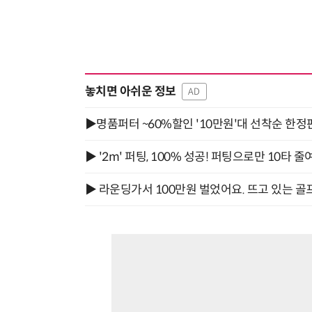
놓치면 아쉬운 정보
AD
▶명품퍼터 ~60%할인 '10만원'대 선착순 한정
▶ '2m' 퍼팅, 100% 성공! 퍼팅으로만 10타 줄
▶ 라운딩가서 100만원 벌었어요. 뜨고 있는 골