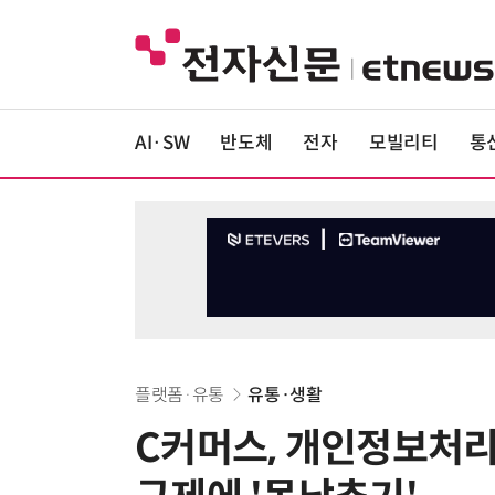
AI·SW
반도체
전자
모빌리티
통
플랫폼·유통
유통·생활
C커머스, 개인정보처리