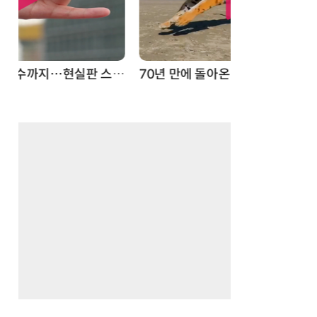
스파이더맨 웹 슈터
70년 만에 돌아온 시베리아호랑이…카자흐스탄 야생에 풀렸다