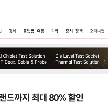
신
경제
플랫폼·유통
과학
정치·정책
오피니언
랜드까지 최대 80% 할인
6
상생협력법 개정안 '플랫폼 이중족
쇄' 채우나