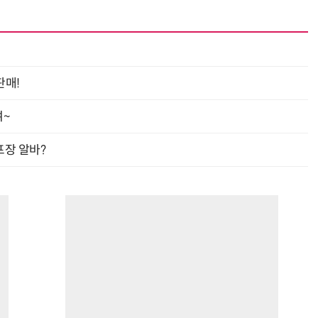
거미줄 쏘고 자동 회수까지…현실판 
판매!
여~
프장 알바?