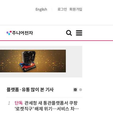
English
로그인
회원가입
플랫폼·유통 많이 본 기사
1
단독
관세청 새 통관플랫폼서 쿠팡
6
상생협력법
'로켓직구' 배제 위기…서비스 차질
쇄' 채우