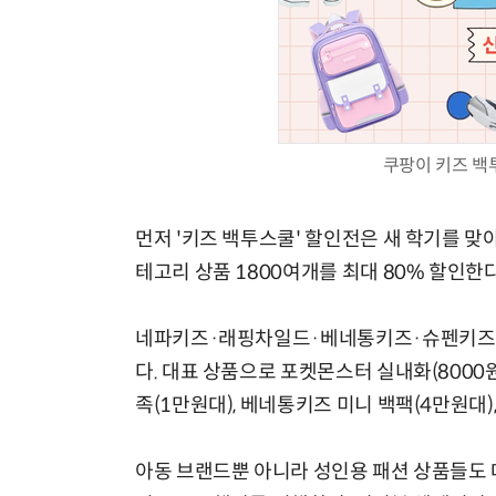
모든 업무 담당자(비개발자)를 위한 온톨로지 기반 AI 지식체계 설계 1-day 워크숍
쿠팡이 키즈 백투
먼저 '키즈 백투스쿨' 할인전은 새 학기를 맞아 
테고리 상품 1800여개를 최대 80% 할인한다
네파키즈·래핑차일드·베네통키즈·슈펜키즈 등
다. 대표 상품으로 포켓몬스터 실내화(8000원대
족(1만원대), 베네통키즈 미니 백팩(4만원대)
아동 브랜드뿐 아니라 성인용 패션 상품들도 대거