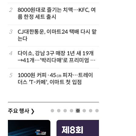
빚나
나
2
8000원대로 즐기는 치맥…KFC, 여
7
“찰떡같이
름 한정 세트 출시
나-o' 
3
CJ대한통운, 이마트24 택배 다시 맡
8
쿠팡Inc,
는다
박…2년
4
다이소, 강남 3구 매장 1년 새 19개
9
세븐일레븐
→41개…'박리다매'로 프리미엄 상
매 300
권 정조준
정
5
1000원 커피·45㎝ 피자…트레이
10
우유 감산
더스 'T-카페', 이마트 첫 입점
기준 놓고
주요 행사
❯