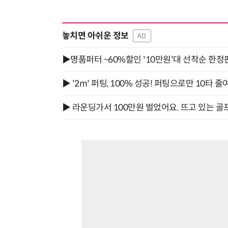
놓치면 아쉬운 정보
AD
▶명품퍼터 ~60%할인 '10만원'대 선착순 한정
▶ '2m' 퍼팅, 100% 성공! 퍼팅으로만 10타 줄
▶ 라운딩가서 100만원 벌었어요. 뜨고 있는 골