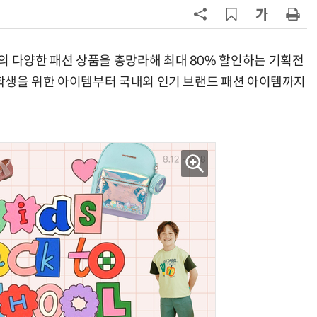
7
“찰떡같이 알아듣네”…카카오, '카
나-o' 음성 생성 기술 고도화
의 다양한 패션 상품을 총망라해 최대 80% 할인하는 기획전
8
쿠팡Inc, 상반기 영업적자 1.2조 육
는 학생을 위한 아이템부터 국내외 인기 브랜드 패션 아이템까지
박…2년치 이익 넘어서
9
세븐일레븐, 해외 지역 명물 라면 판
매 300만개 돌파
10
우유 감산 협상 8월 말로 연장…산
기준 놓고 '평행선'