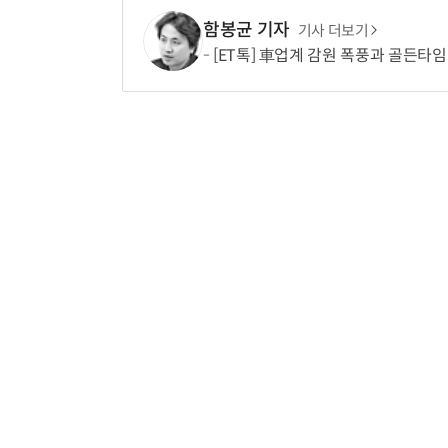
함봉균 기자
기사 더보기
[ET톡] 車업계 감원 폭풍과 골든타임