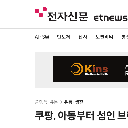
AI·SW
반도체
전자
모빌리티
통
플랫폼·유통
유통·생활
쿠팡, 아동부터 성인 브