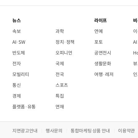
뉴스
라이프
비
속보
과학
연예
이
AI·SW
정치·정책
포토
A
반도체
오피니언
공연전시
H
전자
국제
생활문화
뷰
모빌리티
전국
여행·레저
인
통신
스포츠
경제
특집
플랫폼·유통
연재
지면광고안내
행사문의
통합마케팅 상품 안내
이용약관