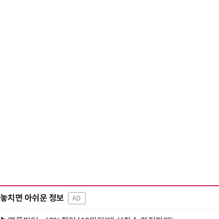
“계속 쫓아왔다”…도망치던 우크라 민간
놓치면 아쉬운 정보
AD