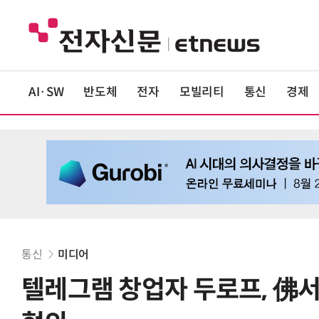
AI·SW
반도체
전자
모빌리티
통신
경제
통신
미디어
텔레그램 창업자 두로프, 佛서