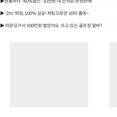
▶명품퍼터 ~60%할인 '10만원'대 선착순 한정판매!
▶ '2m' 퍼팅, 100% 성공! 퍼팅으로만 10타 줄여~
▶ 라운딩가서 100만원 벌었어요. 뜨고 있는 골프장 알바?