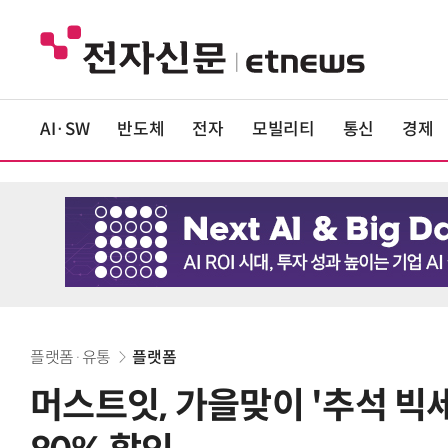
AI·SW
반도체
전자
모빌리티
통신
경제
플랫폼·유통
플랫폼
머스트잇, 가을맞이 '추석 빅