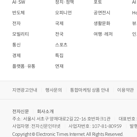
AI·SW
정치·정책
포토
A
반도체
오피니언
공연전시
H
전자
국제
생활문화
뷰
모빌리티
전국
여행·레저
인
통신
스포츠
경제
특집
플랫폼·유통
연재
지면광고안내
행사문의
통합마케팅 상품 안내
이용약관
전자신문
회사소개
주소 : 서울시 서초구 양재대로2길 22-16 호반파크1관
대표번호 : 
사업자명 : 전자신문인터넷
사업자번호 : 107-81-80959
발행
Copyright © Electronic Times Internet. All Rights Reserved.