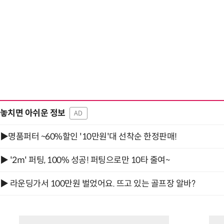
“계속 쫓아왔다”…도망치던 우크라 민간
놓치면 아쉬운 정보
AD
▶명품퍼터 ~60%할인 '10만원'대 선착순 한정판매!
▶ '2m' 퍼팅, 100% 성공! 퍼팅으로만 10타 줄여~
▶ 라운딩가서 100만원 벌었어요. 뜨고 있는 골프장 알바?