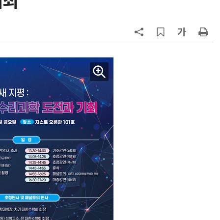
개최
칩' 구현
7
전남광주시, '반도체 클러스터 지정'
긴급 점검회의…전방위 총력전
8
“포항을 '제조 AX' 글로벌 거점으
로”…포항TP, 한·중 '피지컬 AI' 글
로벌 협력 속도
9
[르포]아이들이 직접 첨단 전자현미
경 다루며 과학원리 체득...과학체험
제공 '주니어닥터' 현장
10
AI 반도체가 데이터 변화 맞춰 반
응...KAIST, '카멜레온 AI 반도체' 개
발