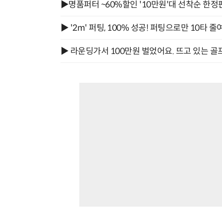
▶명품퍼터 ~60%할인 '10만원'대 선착순 한정
▶ '2m' 퍼팅, 100% 성공! 퍼팅으로만 10타 줄
▶ 라운딩가서 100만원 벌었어요. 뜨고 있는 골