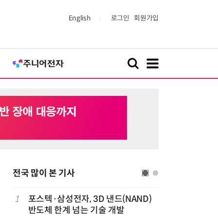
English
로그인
회원가입
전국 많이 본 기사
1
포스텍·삼성전자, 3D 낸드(NAND)
6
KIST,
반도체 한계 넘는 기술 개발
빛 신호 한