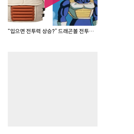
 순간
“입으면 전투력 상승?” 드래곤볼 전투복 닮은 중량조끼