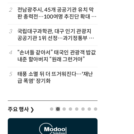
칩' 구현
2
전남광주시, 45개 공공기관 유치 막
7
전남광주시
판 총력전…100여명 추진단 확대 개
긴급 점
편
3
국립대구과학관, 대구 인기 관광지
8
“포항을 
공공기관 1위 선정…과기정통부 기
로”…포항T
타공공기관 경영평가 'A등급(우수)'
로벌 협력
겹경사
4
“손녀들 같아서” 태국인 관광객 밥값
9
[르포]아
내준 할아버지 “원래 그런거야”
경 다루며
제공 '주
5
태풍 소멸 뒤 더 뜨거워진다…'재난
10
AI 반도
급 폭염' 장기화
응...KAI
발
주요 행사
❯