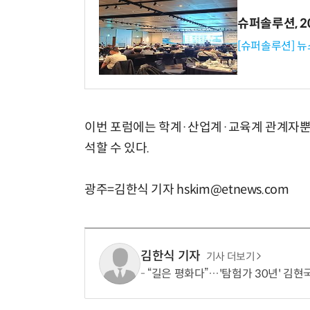
슈퍼솔루션, 202
[슈퍼솔루션] 
이번 포럼에는 학계·산업계·교육계 관계자뿐
석할 수 있다.
광주=김한식 기자 hskim@etnews.com
김한식 기자
기사 더보기
“길은 평화다”…'탐험가 30년' 김현