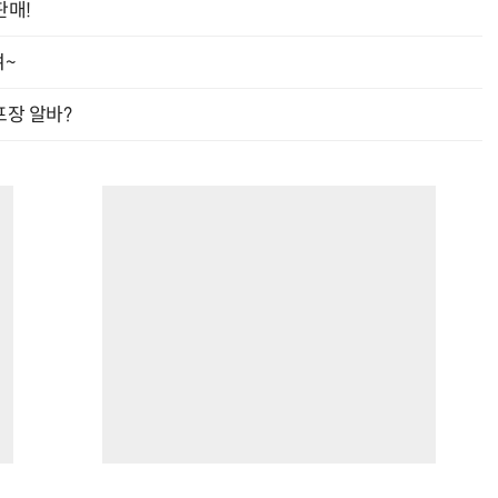
판매!
여~
프장 알바?