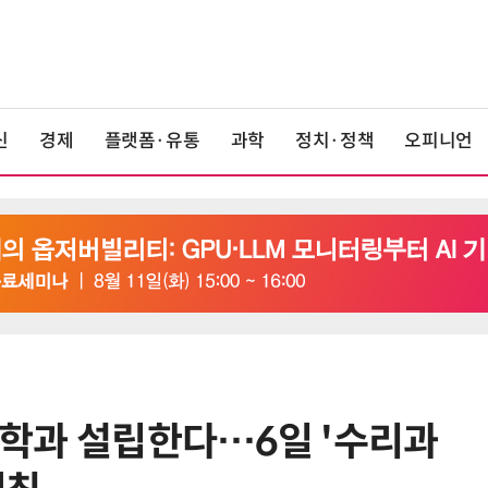
신
경제
플랫폼·유통
과학
정치·정책
오피니언
리과학과 설립한다…6일 '수리과
6
KIST, 기존 반도체 공정으로 전기·
빛 신호 한 번에 읽는 '광반도체 BCI