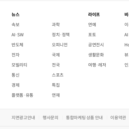
뉴스
라이프
비
속보
과학
연예
이
AI·SW
정치·정책
포토
A
반도체
오피니언
공연전시
H
전자
국제
생활문화
뷰
모빌리티
전국
여행·레저
인
통신
스포츠
경제
특집
플랫폼·유통
연재
지면광고안내
행사문의
통합마케팅 상품 안내
이용약관