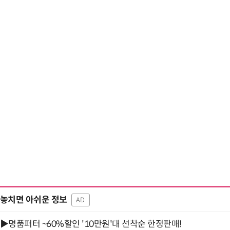
“계속 쫓아왔다”…도망치던 우크라 민간
놓치면 아쉬운 정보
AD
▶명품퍼터 ~60%할인 '10만원'대 선착순 한정판매!