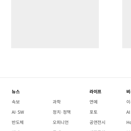
뉴스
라이프
비
속보
과학
연예
이
AI·SW
정치·정책
포토
A
반도체
오피니언
공연전시
H