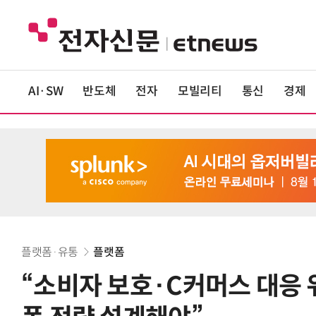
AI·SW
반도체
전자
모빌리티
통신
경제
플랫폼·유통
플랫폼
“소비자 보호·C커머스 대응 