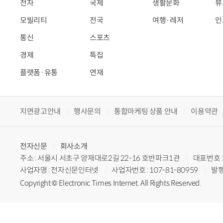
전자
국제
생활문화
뷰
모빌리티
전국
여행·레저
인
통신
스포츠
경제
특집
플랫폼·유통
연재
지면광고안내
행사문의
통합마케팅 상품 안내
이용약관
전자신문
회사소개
주소 : 서울시 서초구 양재대로2길 22-16 호반파크1관
대표번호 : 
사업자명 : 전자신문인터넷
사업자번호 : 107-81-80959
발행
Copyright © Electronic Times Internet. All Rights Reserved.