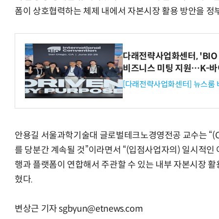
폼이 상호협력하는 체제 내에서 자본시장 활용 방안을 정부
“계속 쫓아왔다”…도망치던 우크라 민간
다래전략사업화센터, 'BIO 
비즈니스 미팅 지원…K-바
[다래전략사업화센터] 뉴스룸 
안용길 서울과학기술대 글로벌테크노경영전공 교수는 “(C
를 당분간 계속될 것”이라면서 “(입점사업자의) 일시적인
행과 플랫폼이 연합해서 주관할 수 있는 내부 자본시장 활
혔다.
변상근 기자 sgbyun@etnews.com