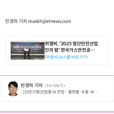
민경하 기자 maxkh@etnews.com
위엠비, '2025 첨단안전산업
인의 밤' 한국가스안전공사
사장상 수상
[위엠비] 뉴스룸 바로가기>
민경하 기자
기사 더보기
[신년기획]산업별 AI 전망 - 플랫폼·유통 'AI 에이전트 시대' 개막