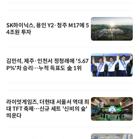
SK하이닉스, 용인 Y2·청주 M17에 5
4조원 투자
김민석, 제주·인천서 정청래에 '5.67
P%'차 승리…누적 득표도 金 1위
라이엇게임즈, 더현대 서울서 역대 최
대 TFT 축제…신규 세트 '신비의 숲'
띄운다