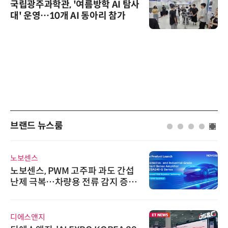
국립광주과학관, '여름방학 AI 탐사
대' 운영…10개 AI 동아리 참가
브랜드 뉴스룸
노보센스
노보센스, PWM 고주파 과도 간섭
난제 극복…차량용 전류 감지 증폭
기
디에스앤지