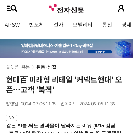
AI·SW
반도체
전자
모빌리티
통신
경제
플랫폼·유통
유통·생활
현대百 미래형 리테일 '커넥트현대' 오
픈…고객 '북적'
발행일 : 2024-09-05 11:39
업데이트 : 2024-09-05 11:39
같은 AI를 써도 결과물이 달라지는 이유 (9/15 강남역)