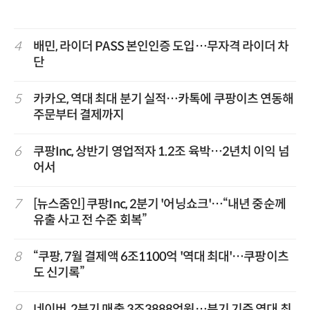
4
배민, 라이더 PASS 본인인증 도입…무자격 라이더 차
단
5
카카오, 역대 최대 분기 실적…카톡에 쿠팡이츠 연동해
주문부터 결제까지
6
쿠팡Inc, 상반기 영업적자 1.2조 육박…2년치 이익 넘
어서
7
[뉴스줌인] 쿠팡Inc, 2분기 '어닝쇼크'…“내년 중순께
유출 사고 전 수준 회복”
8
“쿠팡, 7월 결제액 6조1100억 '역대 최대'…쿠팡이츠
도 신기록”
9
네이버, 2분기 매출 3조3888억원…분기 기준 역대 최