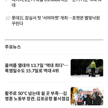
대
10
롯데百, 잠실서 첫 '서머마켓' 개최…포켓몬 별빛낙원
꾸린다
주요뉴스
올여름 열대야 13.7일 '역대 최다'…
폭염일수도 15.7일로 역대 4위
활주로 50℃ 넘는데 쉴 곳 부족…김
영훈 노동부 장관, 김포공항 불시점검