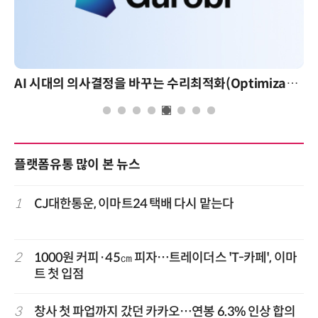
AI 시대의 의사결정을 바꾸는 수리최적화(Optimization): 실제 산업 적용 사례와 활용 전략
플랫폼유통 많이 본 뉴스
1
CJ대한통운, 이마트24 택배 다시 맡는다
2
1000원 커피·45㎝ 피자…트레이더스 'T-카페', 이마
트 첫 입점
3
창사 첫 파업까지 갔던 카카오…연봉 6.3% 인상 합의