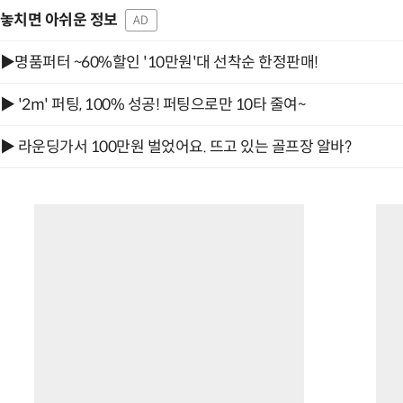
놓치면 아쉬운 정보
AD
▶명품퍼터 ~60%할인 '10만원'대 선착순 한정판매!
▶ '2m' 퍼팅, 100% 성공! 퍼팅으로만 10타 줄여~
▶ 라운딩가서 100만원 벌었어요. 뜨고 있는 골프장 알바?