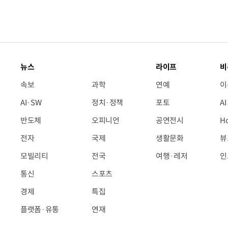
뉴스
라이프
비
속보
과학
연예
이
AI·SW
정치·정책
포토
A
반도체
오피니언
공연전시
H
전자
국제
생활문화
뷰
모빌리티
전국
여행·레저
인
통신
스포츠
경제
특집
플랫폼·유통
연재