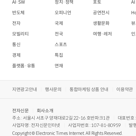
AI·SW
정치·정책
포토
A
반도체
오피니언
공연전시
H
전자
국제
생활문화
뷰
모빌리티
전국
여행·레저
인
통신
스포츠
경제
특집
플랫폼·유통
연재
지면광고안내
행사문의
통합마케팅 상품 안내
이용약관
전자신문
회사소개
주소 : 서울시 서초구 양재대로2길 22-16 호반파크1관
대표번호 : 
사업자명 : 전자신문인터넷
사업자번호 : 107-81-80959
발행
Copyright © Electronic Times Internet. All Rights Reserved.