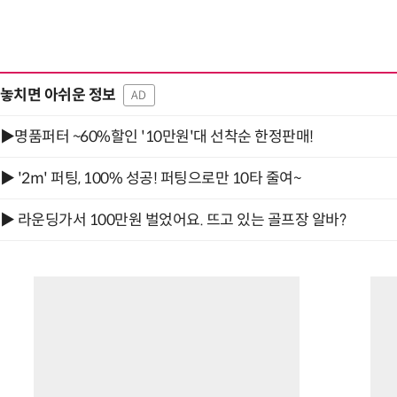
놓치면 아쉬운 정보
AD
▶명품퍼터 ~60%할인 '10만원'대 선착순 한정판매!
▶ '2m' 퍼팅, 100% 성공! 퍼팅으로만 10타 줄여~
▶ 라운딩가서 100만원 벌었어요. 뜨고 있는 골프장 알바?