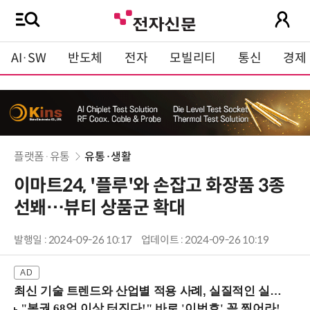
AI·SW
반도체
전자
모빌리티
통신
경제
플랫폼·유통
유통·생활
이마트24, '플루'와 손잡고 화장품 3종
선봬…뷰티 상품군 확대
발행일 : 2024-09-26 10:17
업데이트 : 2024-09-26 10:19
최신 기술 트렌드와 산업별 적용 사례, 실질적인 실행 전략을 공유 (9/18 양재역)