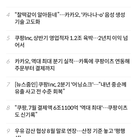
4
“찰떡같이 알아듣네”…카카오, '카나나-o' 음성 생성
기술 고도화
5
쿠팡Inc, 상반기 영업적자 1.2조 육박…2년치 이익 넘
어서
6
카카오, 역대 최대 분기 실적…카톡에 쿠팡이츠 연동해
주문부터 결제까지
7
[뉴스줌인] 쿠팡Inc, 2분기 '어닝쇼크'…“내년 중순께
유출 사고 전 수준 회복”
8
“쿠팡, 7월 결제액 6조1100억 '역대 최대'…쿠팡이츠
도 신기록”
9
우유 감산 협상 8월 말로 연장…산정 기준 놓고 '평행