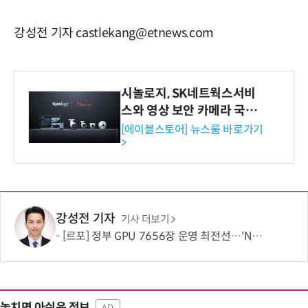
강성전 기자 castlekang@etnews.com
시놀로지, SK네트웍스서비
스와 영상 보안 카메라 국내
독점 판매 파트너십 체결
[에이블스토어] 뉴스룸 바로가기
>
강성전 기자
기사 더보기
[르포] 정부 GPU 7656장 운영 최전선…'NHN 팩토리X' 가보니
놓치면 아쉬운 정보
AD