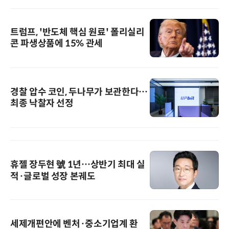
트럼프, '반도체 핵심 원료' 폴리실리
콘 파생상품에 15% 관세
경찰 압수 코인, 두나무가 보관한다…
최종 낙찰자 선정
휴젤 장두현 號 1년…상반기 최대 실
적·글로벌 성장 본궤도
세제개편안에 벤처·중소기업계 환