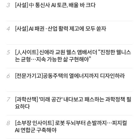
3
[사설] 中 통신사 AI 토큰, 배울 바 크다
4
[사설] AI 패권·산업 활력 제고에 모두 쏟자
5
[人사이트] 신애라 교원 웰스 앰배서더 “진정한 웰니스
는 균형…지속 가능한 삶 구현해야”
6
[전문가기고]공동주택의 열에너지까지 디자인하라
7
[과학산책] '미래 공간' 내다보고 패스하는 과학정책 필
요하다
8
[소부장 인사이트] 로봇 두뇌부터 손발까지…피지컬
AI 연합군 구축해야