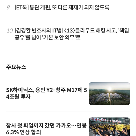
9
[ET톡] 통관 개편, 또 다른 제재가 되지 않도록
10
[김경환 변호사의 IT법] 〈13〉클라우드 해킹 사고, '책임
공유'를 넘어 '기본 보안 의무'로
주요뉴스
SK하이닉스, 용인 Y2·청주 M17에 5
4조원 투자
창사 첫 파업까지 갔던 카카오…연봉
6.3% 인상 합의