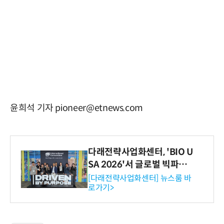
윤희석 기자 pioneer@etnews.com
다래전략사업화센터, 'BIO U
SA 2026'서 글로벌 빅파마
와의 비즈니스 미팅 지원…K
[다래전략사업화센터] 뉴스룸 바
로가기>
-바이오 해외 진출 교두보 확
보