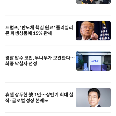
트럼프, '반도체 핵심 원료' 폴리실리
콘 파생상품에 15% 관세
경찰 압수 코인, 두나무가 보관한다…
최종 낙찰자 선정
휴젤 장두현 號 1년…상반기 최대 실
적·글로벌 성장 본궤도