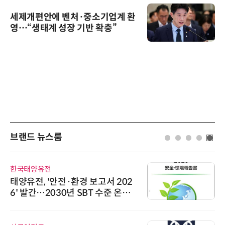
세제개편안에 벤처·중소기업계 환
영…“생태계 성장 기반 확충”
브랜드 뉴스룸
한국태양유전
태양유전, '안전·환경 보고서 202
6' 발간…2030년 SBT 수준 온실
가스 감축 추진