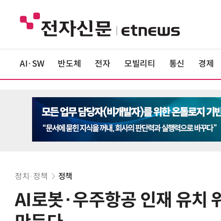
AI·SW
반도체
전자
모빌리티
통신
경제
정치·정책
정책
AI로봇·우주항공 인재 유치 위