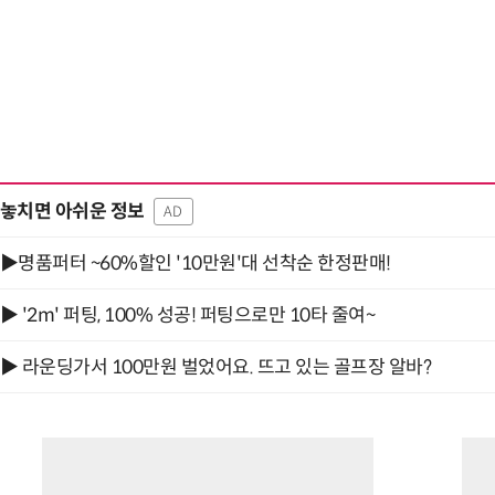
놓치면 아쉬운 정보
AD
▶명품퍼터 ~60%할인 '10만원'대 선착순 한정판매!
▶ '2m' 퍼팅, 100% 성공! 퍼팅으로만 10타 줄여~
▶ 라운딩가서 100만원 벌었어요. 뜨고 있는 골프장 알바?