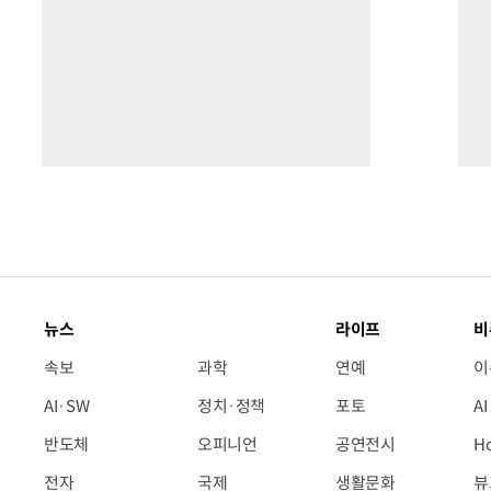
뉴스
라이프
비
속보
과학
연예
이
AI·SW
정치·정책
포토
A
반도체
오피니언
공연전시
H
전자
국제
생활문화
뷰