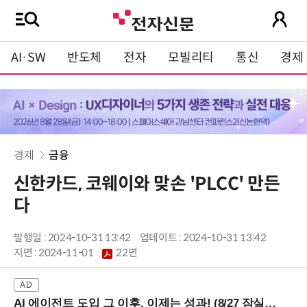
AI·SW
반도체
전자
모빌리티
통신
경제
경제
금융
신한카드, 코웨이와 맞손 'PLCC' 만든
다
발행일 : 2024-10-31 13:42
업데이트 : 2024-10-31 13:42
지면 :
2024-11-01
22면
AI 에이전트 도입 그 이후, 이제는 성과! (8/27 잠실역)