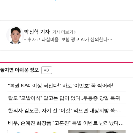
확대
박진혁 기자
기사 더보기
車사고 과실비율·보험 광고 AI가 심의한다…손보협회, 분석 시스템 구축
놓치면 아쉬운 정보
AD