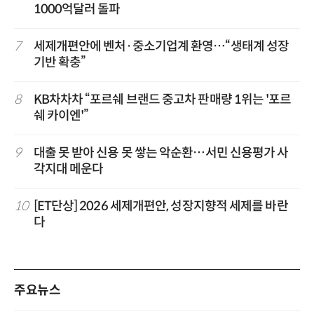
1000억달러 돌파
7
세제개편안에 벤처·중소기업계 환영…“생태계 성장
기반 확충”
8
KB차차차 “포르쉐 브랜드 중고차 판매량 1위는 '포르
쉐 카이엔'”
9
대출 못 받아 신용 못 쌓는 악순환…서민 신용평가 사
각지대 메운다
10
[ET단상] 2026 세제개편안, 성장지향적 세제를 바란
다
주요뉴스