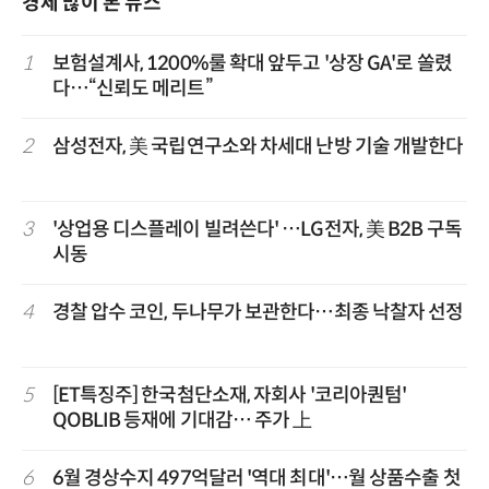
경제 많이 본 뉴스
1
보험설계사, 1200%룰 확대 앞두고 '상장 GA'로 쏠렸
다…“신뢰도 메리트”
2
삼성전자, 美 국립연구소와 차세대 난방 기술 개발한다
3
'상업용 디스플레이 빌려쓴다' …LG전자, 美 B2B 구독
시동
4
경찰 압수 코인, 두나무가 보관한다…최종 낙찰자 선정
5
[ET특징주] 한국첨단소재, 자회사 '코리아퀀텀'
QOBLIB 등재에 기대감… 주가 上
6
6월 경상수지 497억달러 '역대 최대'…월 상품수출 첫