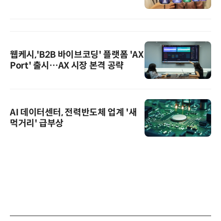
웹케시,'B2B 바이브코딩' 플랫폼 'AX
Port' 출시…AX 시장 본격 공략
AI 데이터센터, 전력반도체 업계 '새
먹거리' 급부상