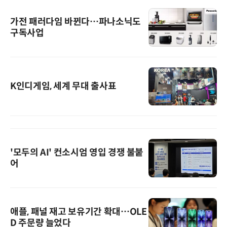
가전 패러다임 바뀐다…파나소닉도
구독사업
K인디게임, 세계 무대 출사표
'모두의 AI' 컨소시엄 영입 경쟁 불붙
어
애플, 패널 재고 보유기간 확대…OLE
D 주문량 늘었다