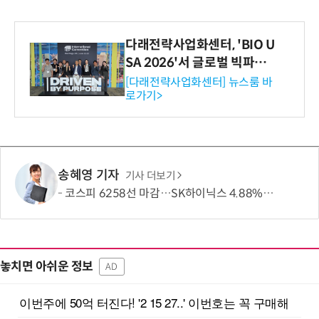
다래전략사업화센터, 'BIO U
SA 2026'서 글로벌 빅파마
와의 비즈니스 미팅 지원…K
[다래전략사업화센터] 뉴스룸 바
로가기>
-바이오 해외 진출 교두보 확
보
송혜영 기자
기사 더보기
코스피 6258선 마감…SK하이닉스 4.88% 내려
놓치면 아쉬운 정보
AD