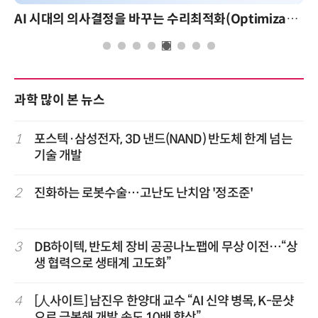
AI 시대의 의사결정을 바꾸는 수리최적화(Optimization): 실제 산업 적용 사례와 활용 전략
과학 많이 본 뉴스
1
포스텍·삼성전자, 3D 낸드(NAND) 반도체 한계 넘는
기술 개발
2
진화하는 로봇수술…고난도 난치암 '정조준'
3
DB하이텍, 반도체 장비 공공나노팹에 무상 이전…“상
생 협력으로 생태계 고도화”
4
[人사이트] 남진우 한양대 교수 “AI 신약 병목, K-문샷
으로 극복해 개발 속도 10배 향상”