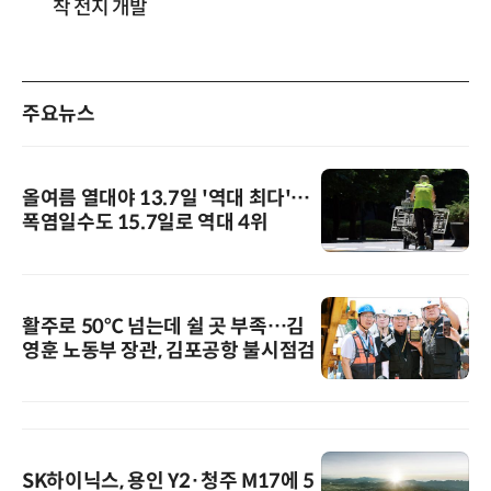
착 전지 개발
주요뉴스
올여름 열대야 13.7일 '역대 최다'…
폭염일수도 15.7일로 역대 4위
활주로 50℃ 넘는데 쉴 곳 부족…김
영훈 노동부 장관, 김포공항 불시점검
SK하이닉스, 용인 Y2·청주 M17에 5