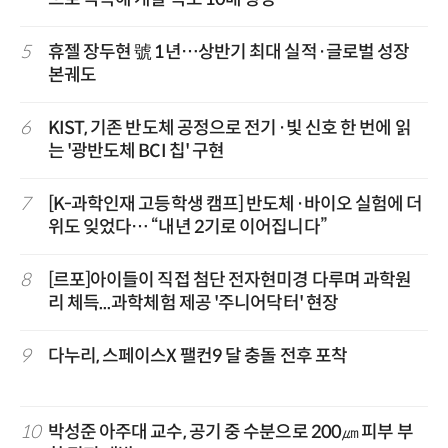
5
휴젤 장두현 號 1년…상반기 최대 실적·글로벌 성장
본궤도
6
KIST, 기존 반도체 공정으로 전기·빛 신호 한 번에 읽
는 '광반도체 BCI 칩' 구현
7
[K-과학인재 고등학생 캠프] 반도체·바이오 실험에 더
위도 잊었다… “내년 2기로 이어집니다”
8
[르포]아이들이 직접 첨단 전자현미경 다루며 과학원
리 체득...과학체험 제공 '주니어닥터' 현장
9
다누리, 스페이스X 팰컨9 달 충돌 전후 포착
10
박성준 아주대 교수, 공기 중 수분으로 200㎛ 피부 부