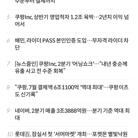
주문부터 결제까지
5
쿠팡Inc, 상반기 영업적자 1.2조 육박…2년치 이익 넘
어서
6
배민, 라이더 PASS 본인인증 도입…무자격 라이더 차
단
7
[뉴스줌인] 쿠팡Inc, 2분기 '어닝쇼크'…“내년 중순께
유출 사고 전 수준 회복”
8
“쿠팡, 7월 결제액 6조1100억 '역대 최대'…쿠팡이츠
도 신기록”
9
네이버, 2분기 매출 3조3888억원…분기 기준 역대 최
대
10
롯데百, 잠실서 첫 '서머마켓' 개최…포켓몬 별빛낙원