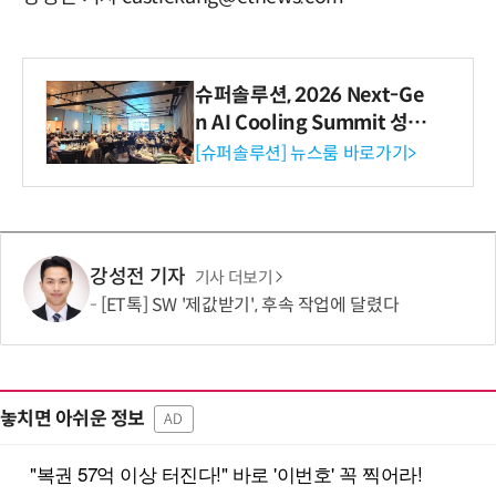
슈퍼솔루션, 2026 Next-Ge
n AI Cooling Summit 성황
리 성료
[슈퍼솔루션] 뉴스룸 바로가기>
강성전 기자
기사 더보기
[ET톡] SW '제값받기', 후속 작업에 달렸다
놓치면 아쉬운 정보
AD