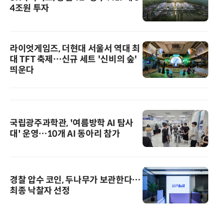
4조원 투자
라이엇게임즈, 더현대 서울서 역대 최
대 TFT 축제…신규 세트 '신비의 숲'
띄운다
국립광주과학관, '여름방학 AI 탐사
대' 운영…10개 AI 동아리 참가
경찰 압수 코인, 두나무가 보관한다…
최종 낙찰자 선정