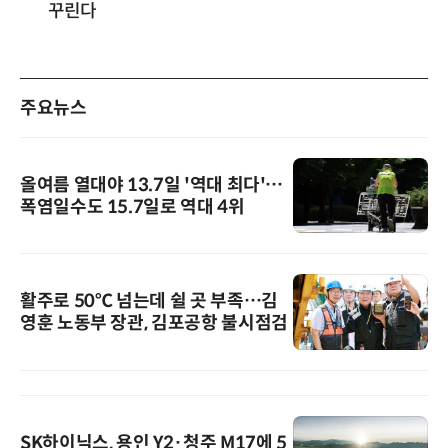
꾸린다
주요뉴스
올여름 열대야 13.7일 '역대 최다'…
폭염일수도 15.7일로 역대 4위
활주로 50℃ 넘는데 쉴 곳 부족…김
영훈 노동부 장관, 김포공항 불시점검
SK하이닉스, 용인 Y2·청주 M17에 5