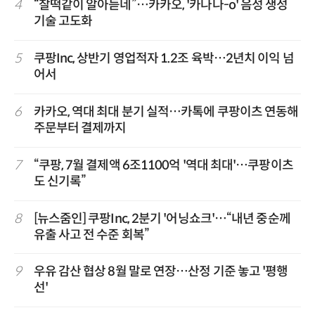
4
“찰떡같이 알아듣네”…카카오, '카나나-o' 음성 생성
기술 고도화
5
쿠팡Inc, 상반기 영업적자 1.2조 육박…2년치 이익 넘
어서
6
카카오, 역대 최대 분기 실적…카톡에 쿠팡이츠 연동해
주문부터 결제까지
7
“쿠팡, 7월 결제액 6조1100억 '역대 최대'…쿠팡이츠
도 신기록”
8
[뉴스줌인] 쿠팡Inc, 2분기 '어닝쇼크'…“내년 중순께
유출 사고 전 수준 회복”
9
우유 감산 협상 8월 말로 연장…산정 기준 놓고 '평행
선'