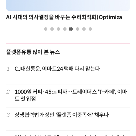
AI 시대의 의사결정을 바꾸는 수리최적화(Optimization): 실제 산업 적용 사례와 활용 전략
플랫폼유통 많이 본 뉴스
1
CJ대한통운, 이마트24 택배 다시 맡는다
2
1000원 커피·45㎝ 피자…트레이더스 'T-카페', 이마
트 첫 입점
3
상생협력법 개정안 '플랫폼 이중족쇄' 채우나