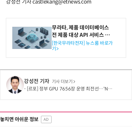
강성전 기자 castlekang@etnews.com
무라타, 제품 데이터베이스
전 제품 대상 API 서비스 제
공…73개 제품 카테고리로
[한국무라타전자] 뉴스룸 바로가
기>
확대
강성전 기자
기사 더보기
[르포] 정부 GPU 7656장 운영 최전선…'NHN 팩토리X' 가보니
놓치면 아쉬운 정보
AD