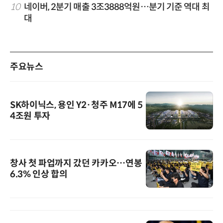
10
네이버, 2분기 매출 3조3888억원…분기 기준 역대 최
대
주요뉴스
SK하이닉스, 용인 Y2·청주 M17에 5
4조원 투자
창사 첫 파업까지 갔던 카카오…연봉
6.3% 인상 합의