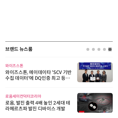
브랜드 뉴스룸
와이즈스톤
와이즈스톤, 에이데이타 'SCV 기반
수집 데이터'에 DQ인증 최고 등급
수여
로옴세미컨덕터코리아
로옴, 발진 출력 4배 높인 2세대 테
라헤르츠파 발진 디바이스 개발