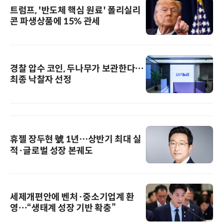
트럼프, '반도체 핵심 원료' 폴리실리
콘 파생상품에 15% 관세
경찰 압수 코인, 두나무가 보관한다…
최종 낙찰자 선정
휴젤 장두현 號 1년…상반기 최대 실
적·글로벌 성장 본궤도
세제개편안에 벤처·중소기업계 환
영…“생태계 성장 기반 확충”