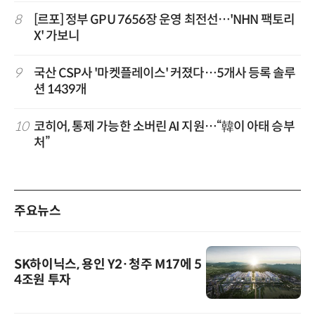
8
[르포] 정부 GPU 7656장 운영 최전선…'NHN 팩토리
X' 가보니
9
국산 CSP사 '마켓플레이스' 커졌다…5개사 등록 솔루
션 1439개
10
코히어, 통제 가능한 소버린 AI 지원…“韓이 아태 승부
처”
주요뉴스
SK하이닉스, 용인 Y2·청주 M17에 5
4조원 투자