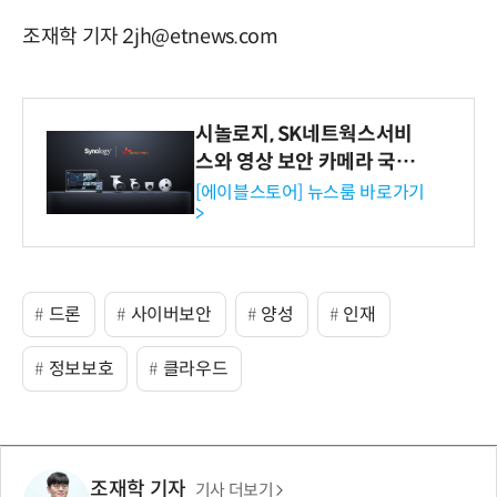
조재학 기자 2jh@etnews.com
시놀로지, SK네트웍스서비
스와 영상 보안 카메라 국내
독점 판매 파트너십 체결
[에이블스토어] 뉴스룸 바로가기
>
드론
사이버보안
양성
인재
정보보호
클라우드
조재학 기자
기사 더보기