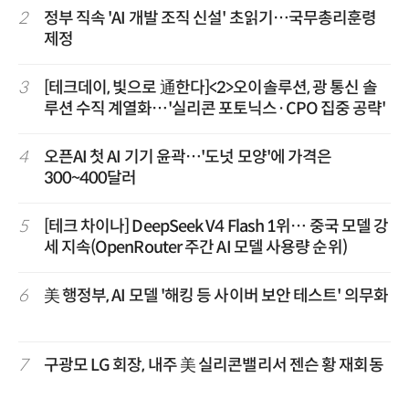
2
정부 직속 'AI 개발 조직 신설' 초읽기…국무총리훈령
제정
3
[테크데이, 빛으로 通한다]<2>오이솔루션, 광 통신 솔
루션 수직 계열화…'실리콘 포토닉스·CPO 집중 공략'
4
오픈AI 첫 AI 기기 윤곽…'도넛 모양'에 가격은
300~400달러
5
[테크 차이나] DeepSeek V4 Flash 1위… 중국 모델 강
세 지속(OpenRouter 주간 AI 모델 사용량 순위)
6
美 행정부, AI 모델 '해킹 등 사이버 보안 테스트' 의무화
7
구광모 LG 회장, 내주 美 실리콘밸리서 젠슨 황 재회동