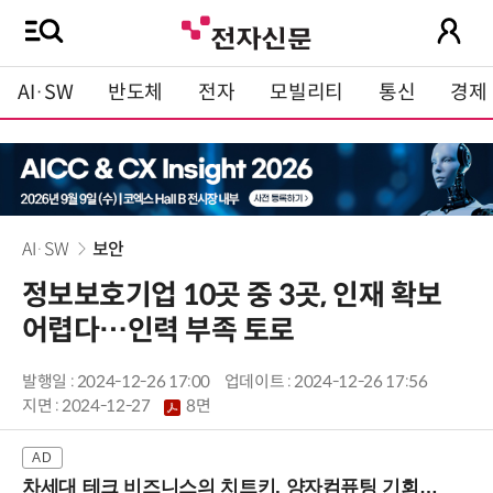
AI·SW
반도체
전자
모빌리티
통신
경제
AI·SW
보안
정보보호기업 10곳 중 3곳, 인재 확보
어렵다…인력 부족 토로
발행일 : 2024-12-26 17:00
업데이트 : 2024-12-26 17:56
지면 :
2024-12-27
8면
차세대 테크 비즈니스의 치트키, 양자컴퓨팅 기회를 선점하라! (8/28 강남역)