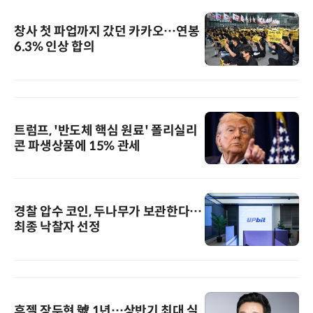
창사 첫 파업까지 갔던 카카오…연봉
6.3% 인상 합의
트럼프, '반도체 핵심 원료' 폴리실리
콘 파생상품에 15% 관세
경찰 압수 코인, 두나무가 보관한다…
최종 낙찰자 선정
휴젤 장두현 號 1년…상반기 최대 실