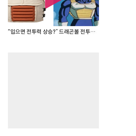
 순간
“입으면 전투력 상승?” 드래곤볼 전투복 닮은 중량조끼