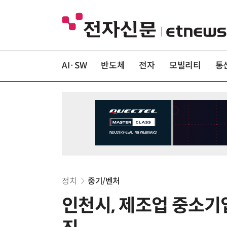
AI·SW
반도체
전자
모빌리티
통
정치
중기/벤처
인천시, 제조업 중소기