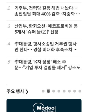
2
기후부, 전력망 갈등 해법 내놨다…
7
[하반기 
송전철탑 최대 40% 감축·지중화 확
메가프로
대
보기금' 
세
3
산업부, 한화오션·에코프로비엠 등
8
반도체 등
5개사 '슈퍼 을(乙)' 선정
액공제' 
4
李대통령, 형사소송법 거부권 행사
9
정점식 “
안 한다… 경찰 비대화 후속조치 점
런…李 대
검
5
李대통령, 'K자 성장' 해소 주
10
돌려차기 
문…“기업 투자 걸림돌 제거” 강조도
기 한번 
주요 행사
❯