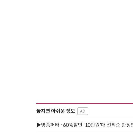
놓치면 아쉬운 정보
AD
▶명품퍼터 ~60%할인 '10만원'대 선착순 한정