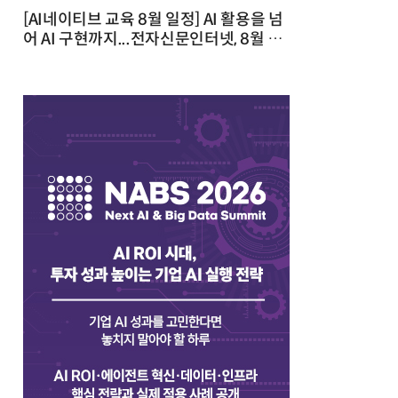
[AI네이티브 교육 8월 일정] AI 활용을 넘
어 AI 구현까지...전자신문인터넷, 8월 실
전 교육·워크숍 개최 발행일 : 2026-07-
23 10:46