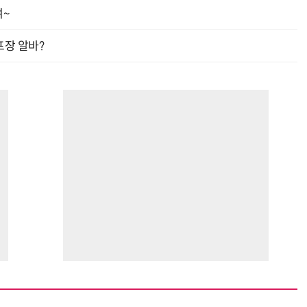
여~
프장 알바?