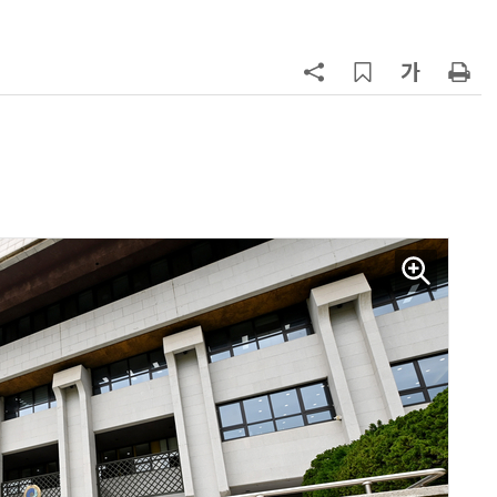
7
[하반기 업무보고]산업부, 1600조
메가프로젝트 속도전…'산업자원안
보기금' 신설해 공급망 사수
8
반도체 등 6대 첨단산업 '국내생산
액공제' 신설… 지방 생산 시 혜택
9
정점식 “김용범 이미 한국경제 빌
런…李 대통령, 경질 결단해야”
10
돌려차기 피해자 불러 놓고 “돌려차
기 한번 해라”…선 넘은 친한계