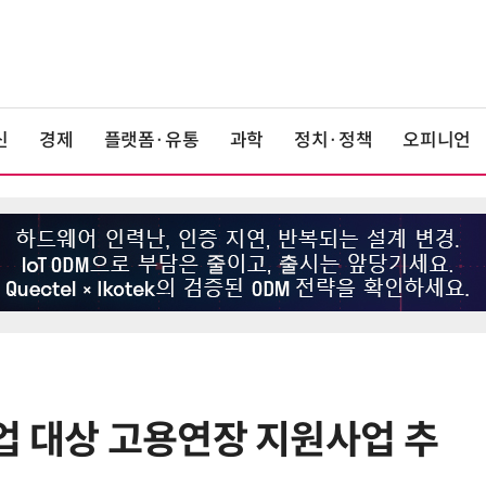
신
경제
플랫폼·유통
과학
정치·정책
오피니언
업 대상 고용연장 지원사업 추
6
최저임금 1만700원 최종 확정…노
동계·소상공인 이의 모두 기각