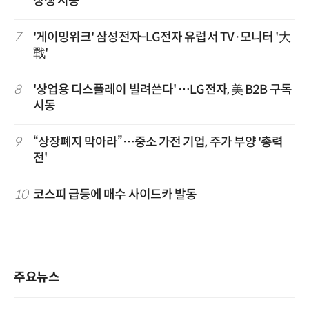
상생 시동
7
'게이밍위크' 삼성전자-LG전자 유럽서 TV·모니터 '大
戰'
8
'상업용 디스플레이 빌려쓴다' …LG전자, 美 B2B 구독
시동
9
“상장폐지 막아라”…중소 가전 기업, 주가 부양 '총력
전'
10
코스피 급등에 매수 사이드카 발동
주요뉴스