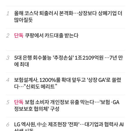
1
올해 코스닥 퇴출러시 본격화…상장보다 상폐기업 더
많아질듯
2
단독
쿠팡에서 카드대출 받는다
3
5대 은행 회수불능 '추정손실' 1조2109억원 …7년 만
에 최대
4
보험설계사, 1200%룰 확대 앞두고 '상장 GA'로 쏠렸
다…“신뢰도 메리트”
5
단독
보험 소비자 개인정보 유출 막는다…'보험·GA
정보보호 협의체' 구성
6
LG 엑사원, 中企 제조현장 '전파'…대기업과 협력사 AI