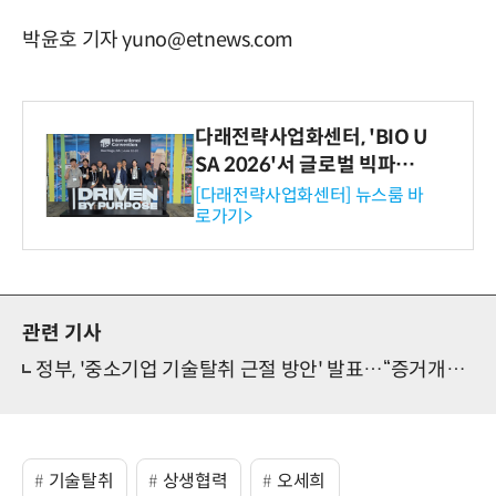
박윤호 기자 yuno@etnews.com
다래전략사업화센터, 'BIO U
SA 2026'서 글로벌 빅파마
와의 비즈니스 미팅 지원…K
[다래전략사업화센터] 뉴스룸 바
로가기>
-바이오 해외 진출 교두보 확
보
관련 기사
정부, '중소기업 기술탈취 근절 방안' 발표…“증거개시제·손해배상 현실화”
기술탈취
상생협력
오세희