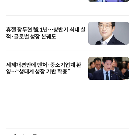
휴젤 장두현 號 1년…상반기 최대 실
적·글로벌 성장 본궤도
세제개편안에 벤처·중소기업계 환
영…“생태계 성장 기반 확충”