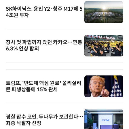
SK하이닉스, 용인 Y2·청주 M17에 5
4조원 투자
창사 첫 파업까지 갔던 카카오…연봉
6.3% 인상 합의
트럼프, '반도체 핵심 원료' 폴리실리
콘 파생상품에 15% 관세
경찰 압수 코인, 두나무가 보관한다…
최종 낙찰자 선정