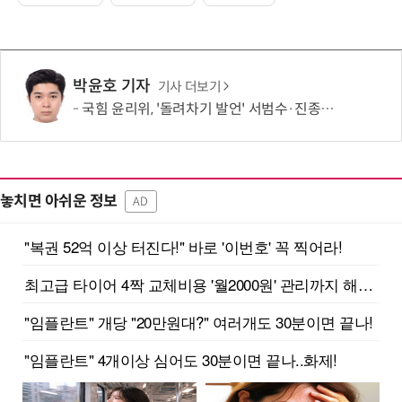
박윤호 기자
기사 더보기
국힘 윤리위, '돌려차기 발언' 서범수·진종오 징계 절차 개시
놓치면 아쉬운 정보
AD