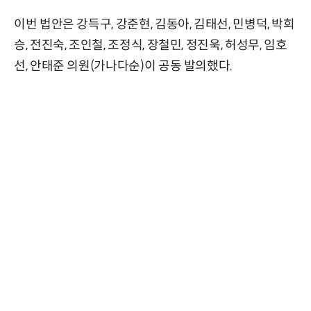
이번 법안은 강득구, 강준현, 김동아, 김태선, 민병덕, 박희
승, 전진숙, 조인철, 조정식, 장철민, 정진욱, 허성무, 임호
선, 안태준 의원(가나다순)이 공동 발의했다.