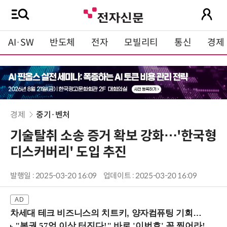
AI·SW
반도체
전자
모빌리티
통신
경제
경제
중기·벤처
기술탈취 소송 증거 확보 강화…'한국형
디스커버리' 도입 추진
발행일 : 2025-03-20 16:09
업데이트 : 2025-03-20 16:09
차세대 테크 비즈니스의 치트키, 양자컴퓨팅 기회를 선점하라! (8/28 강남역)