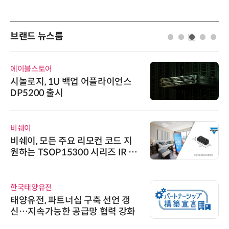
브랜드 뉴스룸
에이블스토어
시놀로지, 1U 백업 어플라이언스
DP5200 출시
비쉐이
비쉐이, 모든 주요 리모컨 코드 지
원하는 TSOP15300 시리즈 IR 수
신기 출시
한국태양유전
태양유전, 파트너십 구축 선언 갱
신…지속가능한 공급망 협력 강화