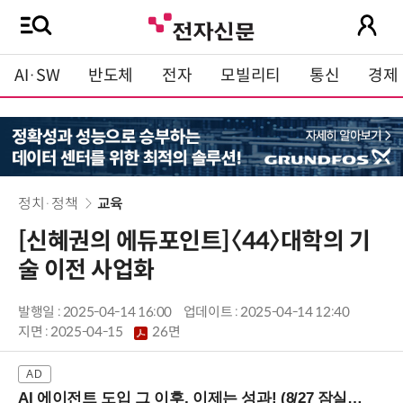
AI·SW
반도체
전자
모빌리티
통신
경제
정치·정책
교육
[신혜권의 에듀포인트]〈44〉대학의 기
술 이전 사업화
발행일 : 2025-04-14 16:00
업데이트 : 2025-04-14 12:40
지면 :
2025-04-15
26면
AI 에이전트 도입 그 이후, 이제는 성과! (8/27 잠실역)