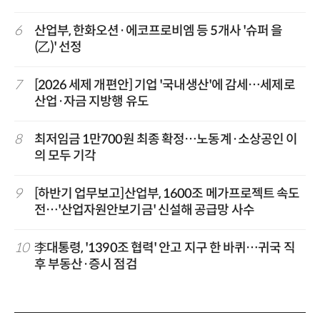
6
산업부, 한화오션·에코프로비엠 등 5개사 '슈퍼 을
(乙)' 선정
7
[2026 세제 개편안] 기업 '국내생산'에 감세…세제로
산업·자금 지방행 유도
8
최저임금 1만700원 최종 확정…노동계·소상공인 이
의 모두 기각
9
[하반기 업무보고]산업부, 1600조 메가프로젝트 속도
전…'산업자원안보기금' 신설해 공급망 사수
10
李대통령, '1390조 협력' 안고 지구 한 바퀴…귀국 직
후 부동산·증시 점검