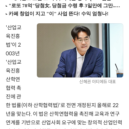
'산업교
육진흥
법'이 2
003년
'산업교
육진흥
산학연
신혜권 이티에듀 대표
협력 촉
진에 관
한 법률(이하 산학협력법)'로 전면 개정된지 올해로 22
년을 맞는다. 이 법은 산학연협력을 촉진해 교육과 연구
연계를 기반으로 산업사회 요구에 맞는 창의적 산업인력