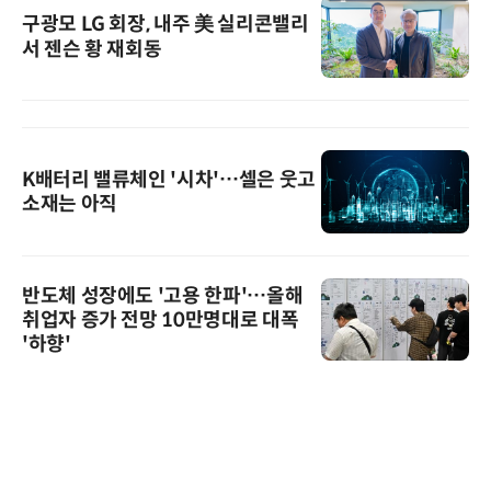
구광모 LG 회장, 내주 美 실리콘밸리
서 젠슨 황 재회동
K배터리 밸류체인 '시차'…셀은 웃고
소재는 아직
반도체 성장에도 '고용 한파'…올해
취업자 증가 전망 10만명대로 대폭
'하향'