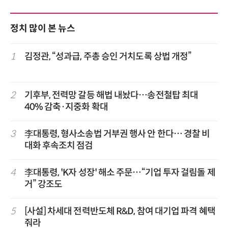
정치 많이 본 뉴스
1
김정관, “성과급, 주총 승인 거치도록 상법 개정”
2
기후부, 전력망 갈등 해법 내놨다…송전철탑 최대
40% 감축·지중화 확대
3
李대통령, 형사소송법 거부권 행사 안 한다… 경찰 비
대화 후속조치 점검
4
李대통령, 'K자 성장' 해소 주문…“기업 투자 걸림돌 제
거” 강조도
5
[사설] 차세대 전력반도체 R&D, 참여 대기업 파격 혜택
줘라