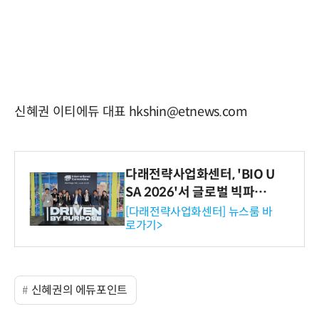
신혜권 이티에듀 대표 hkshin@etnews.com
다래전략사업화센터, 'BIO U
SA 2026'서 글로벌 빅파마
와의 비즈니스 미팅 지원…K
[다래전략사업화센터] 뉴스룸 바
로가기>
-바이오 해외 진출 교두보 확
보
신혜권의 에듀포인트