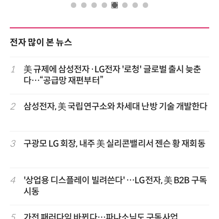
전자 많이 본 뉴스
1
美 규제에 삼성전자·LG전자 '로청' 글로벌 출시 늦춘
다…“공급망 재편부터”
2
삼성전자, 美 국립연구소와 차세대 난방 기술 개발한다
3
구광모 LG 회장, 내주 美 실리콘밸리서 젠슨 황 재회동
4
'상업용 디스플레이 빌려쓴다' …LG전자, 美 B2B 구독
시동
5
가전 패러다임 바뀐다…파나소닉도 구독사업