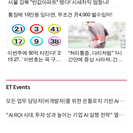
ET Events
모든 업무 담당자(비개발자)를 위한 온톨로지 기반 AI 지식체계 설계 1-day 워크숍 8월 20일 개최
"AI ROI 시대, 투자 성과 높이는 기업 AI 실행 전략" 엘타워 6층 (9월 18일)