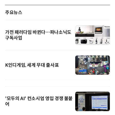
주요뉴스
가전 패러다임 바뀐다…파나소닉도
구독사업
K인디게임, 세계 무대 출사표
'모두의 AI' 컨소시엄 영입 경쟁 불붙
어