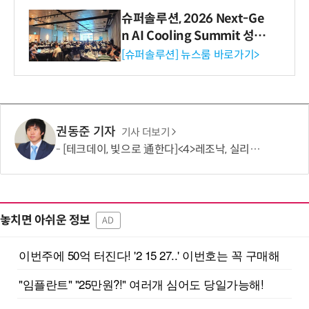
슈퍼솔루션, 2026 Next-Ge
n AI Cooling Summit 성황
리 성료
[슈퍼솔루션] 뉴스룸 바로가기>
권동준 기자
기사 더보기
[테크데이, 빛으로 通한다]<4>레조낙, 실리콘 포토닉스 위한 광·전 융합 기술 집중 분석
놓치면 아쉬운 정보
AD