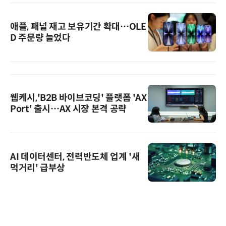
애플, 패널 재고 보유기간 확대…OLE
D 주문량 늘었다
웹케시,'B2B 바이브코딩' 플랫폼 'AX
Port' 출시…AX 시장 본격 공략
AI 데이터센터, 전력반도체 업계 '새
먹거리' 급부상