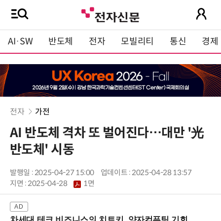
AI·SW
반도체
전자
모빌리티
통신
경제
전자
가전
AI 반도체 격차 또 벌어진다…대만 '光
반도체' 시동
발행일 : 2025-04-27 15:00
업데이트 : 2025-04-28 13:57
지면 :
2025-04-28
1면
차세대 테크 비즈니스의 치트키, 양자컴퓨팅 기회를 선점하라! (8/28 강남역)