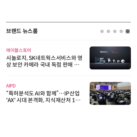
브랜드 뉴스룸
비쉐이
비쉐이, 모든 주요 리모컨 코드 지
원하는 TSOP15300 시리즈 IR 수
신기 출시
로옴세미컨덕터코리아
로옴, 발진 출력 4배 높인 2세대 테
라헤르츠파 발진 디바이스 개발
디에스앤지
디에스앤지, 'AI EXPO KOREA 20
26' 참가 성료… AI 전 생애주기 아