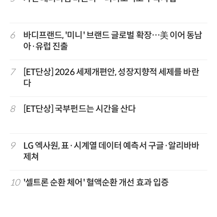
6
바디프랜드, '미니' 브랜드 글로벌 확장…美 이어 동남
아·유럽 진출
7
[ET단상] 2026 세제개편안, 성장지향적 세제를 바란
다
8
[ET단상] 국부펀드는 시간을 산다
9
LG 엑사원, 표·시계열 데이터 예측서 구글·알리바바
제쳐
10
'셀트론 순환 체어' 혈액순환 개선 효과 입증