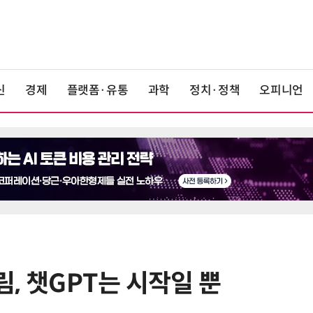
신
경제
플랫폼·유통
과학
정치·정책
오피니언
그림, 챗GPT는 시작일 뿐
6
[사설] AI 패권·산업 활력 제고에 모
두 쏟자