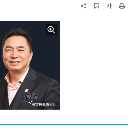
7
[디지털문서 인사이트] 디지털통상
협정, '상호인정 체계'라는 다리가 필
요하다
8
[人사이트] 신애라 교원 웰스 앰배서
더 “진정한 웰니스는 균형…지속 가
능한 삶 구현해야”
9
[조현래의 콘텐츠 脈] 〈15〉문화기술
과 K컬처산업의 미래
10
[ET톡] 통관 개편, 또 다른 제재가 되
지 않도록