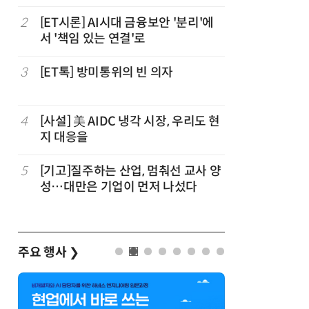
2
[ET시론] AI시대 금융보안 '분리'에
7
[디지털문
서 '책임 있는 연결'로
협정, '
요하다
3
[ET톡] 방미통위의 빈 의자
8
[人사이트
더 “진정
능한 삶 
4
[사설] 美 AIDC 냉각 시장, 우리도 현
9
[조현래의
지 대응을
과 K컬처
5
[기고]질주하는 산업, 멈춰선 교사 양
10
[ET톡] 
성…대만은 기업이 먼저 나섰다
지 않도록
주요 행사
❯