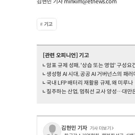
김현민 기자 minkim@etnews.com
기고
[관련 오피니언]
기고
암표 규제 성패, '상습 또는 영업' 구성
생성형 AI 시대, 공공 AI 거버넌스의 패
국내 LFP 배터리 재활용 규제, 왜 미루나
질주하는 산업, 멈춰선 교사 양성…대만
김현민 기자
기사 더보기