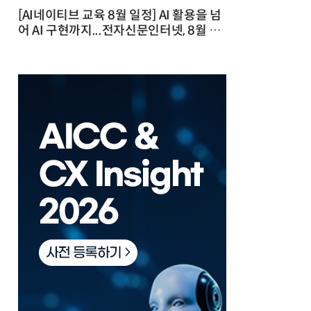
[AI네이티브 교육 8월 일정] AI 활용을 넘
어 AI 구현까지...전자신문인터넷, 8월 실
전 교육·워크숍 개최 발행일 : 2026-07-
23 10:46