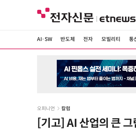
AI·SW
반도체
전자
모빌리티
통
오피니언
칼럼
[기고] AI 산업의 큰 