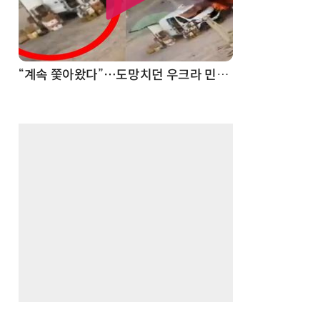
“계속 쫓아왔다”…도망치던 우크라 민간인 공격한 러 자폭 드론