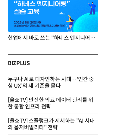
기반 정리·리서치·보고 자동화
현업에서 바로 쓰는 "하네스 엔지니어링" 실습 교육
BIZPLUS
누구나 AI로 디자인하는 시대…'인간 중
심 UX'의 새 기준을 묻다
[올쇼TV] 안전한 의료 데이터 관리를 위
한 통합 인프라 전략
[올쇼TV] 스플렁크가 제시하는 "AI 시대
의 옵저버빌리티" 전략