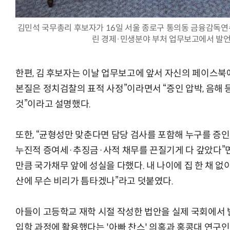
김민석 국무총리 후보자가 16일 서울 종로구 통의동 금융감독연
린 경제·민생분야 부처 업무보고에서 발언
거미줄 쏘고 자동
한편, 김 후보자는 이날 업무보고에 앞서 자신의 페이스북
본질은 정치검찰의 표적 사정”이라면서 “증인 압박, 음해
것”이라고 설명했다.
또한, “균형성만 맞춘다면 담당 검사를 포함해 누구를 증인
누진적 증여세·추징금·사적 채무를 끈질기게 다 갚았다”면
만큼 국가채무 앞에 성실을 다했다. 내 나이에 집 한 채 없
산에 무슨 비리가 틈타겠나”라고 덧붙였다.
아들이 고등학교 재학 시절 작성한 법안을 실제 국회에서 
입학 과정에 활용했다는 '아빠 찬스' 의혹과 홍콩대 연구