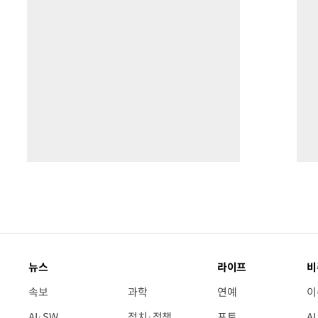
뉴스
라이프
비
속보
과학
연예
이
AI·SW
정치·정책
포토
A