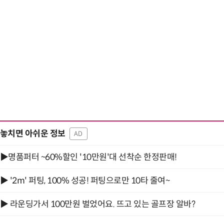
놓치면 아쉬운 정보
AD
▶명품퍼터 ~60%할인 '10만원'대 선착순 한정판매!
▶ '2m' 퍼팅, 100% 성공! 퍼팅으로만 10타 줄여~
▶ 라운딩가서 100만원 벌었어요. 뜨고 있는 골프장 알바?