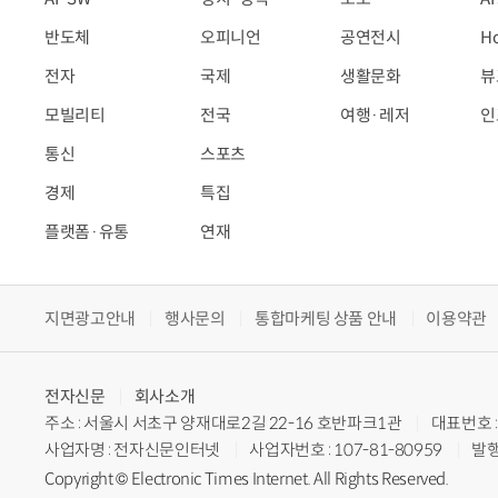
반도체
오피니언
공연전시
H
전자
국제
생활문화
뷰
모빌리티
전국
여행·레저
인
통신
스포츠
경제
특집
플랫폼·유통
연재
지면광고안내
행사문의
통합마케팅 상품 안내
이용약관
전자신문
회사소개
주소 : 서울시 서초구 양재대로2길 22-16 호반파크1관
대표번호 : 
사업자명 : 전자신문인터넷
사업자번호 : 107-81-80959
발행
Copyright © Electronic Times Internet. All Rights Reserved.