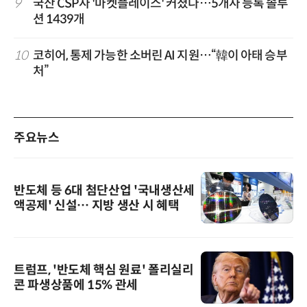
9
국산 CSP사 '마켓플레이스' 커졌다…5개사 등록 솔루
션 1439개
10
코히어, 통제 가능한 소버린 AI 지원…“韓이 아태 승부
처”
주요뉴스
반도체 등 6대 첨단산업 '국내생산세
액공제' 신설… 지방 생산 시 혜택
트럼프, '반도체 핵심 원료' 폴리실리
콘 파생상품에 15% 관세