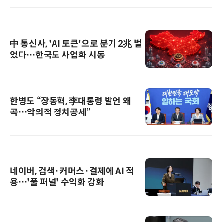
中 통신사, 'AI 토큰'으로 분기 2兆 벌
었다…한국도 사업화 시동
한병도 “장동혁, 李대통령 발언 왜
곡…악의적 정치공세”
네이버, 검색·커머스·결제에 AI 적
용…'풀 퍼널' 수익화 강화