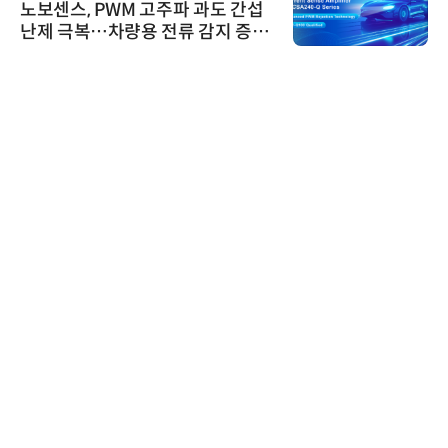
M 고주파 과도 간섭
시큐어링크, 중
량용 전류 감지 증폭
흥원 AI 초격차 R
정
비쉐이
비쉐이, 모든 주요
원하는 TSOP153
신기 출시