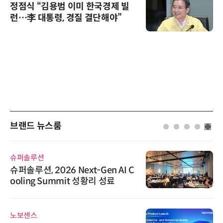
정점식 “김용범 이미 한국경제 빌
런…李 대통령, 경질 결단해야”
브랜드 뉴스룸
다래전략사업화센터
6 Next-Gen AI C
다래전략사업화센터, 
mit 성황리 성료
026'서 글로벌
스 미팅 지원…K
교두보 확보
시큐어링크