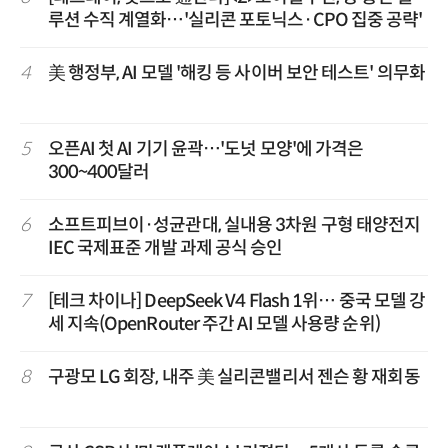
루션 수직 계열화…'실리콘 포토닉스·CPO 집중 공략'
4
美 행정부, AI 모델 '해킹 등 사이버 보안 테스트' 의무화
5
오픈AI 첫 AI 기기 윤곽…'도넛 모양'에 가격은
300~400달러
6
소프트피브이·성균관대, 실내용 3차원 구형 태양전지
IEC 국제표준 개발 과제 공식 승인
7
[테크 차이나] DeepSeek V4 Flash 1위… 중국 모델 강
세 지속(OpenRouter 주간 AI 모델 사용량 순위)
8
구광모 LG 회장, 내주 美 실리콘밸리서 젠슨 황 재회동