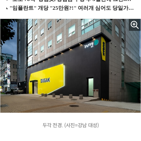
두각 전경. (사진=강남 대성)