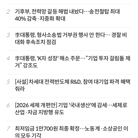
2
기후부, 전력망 갈등 해법 내놨다…송전철탑 최대
40% 감축·지중화 확대
3
李대통령, 형사소송법 거부권 행사 안 한다… 경찰 비
대화 후속조치 점검
4
李대통령, 'K자 성장' 해소 주문…“기업 투자 걸림돌 제
거” 강조도
5
[사설] 차세대 전력반도체 R&D, 참여 대기업 파격 혜택
줘라
6
[2026 세제 개편안] 기업 '국내생산'에 감세…세제로
산업·자금 지방행 유도
7
최저임금 1만700원 최종 확정…노동계·소상공인 이
의 모두 기각