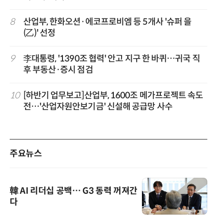
8
산업부, 한화오션·에코프로비엠 등 5개사 '슈퍼 을
(乙)' 선정
9
李대통령, '1390조 협력' 안고 지구 한 바퀴…귀국 직
후 부동산·증시 점검
10
[하반기 업무보고]산업부, 1600조 메가프로젝트 속도
전…'산업자원안보기금' 신설해 공급망 사수
주요뉴스
韓 AI 리더십 공백… G3 동력 꺼져간
다