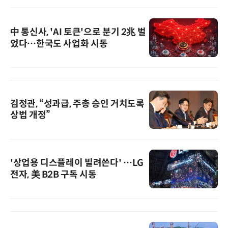
中 통신사, 'AI 토큰'으로 분기 2兆 벌
었다…한국도 사업화 시동
김정관, “성과급, 주총 승인 거치도록
상법 개정”
'상업용 디스플레이 빌려쓴다' …LG
전자, 美 B2B 구독 시동