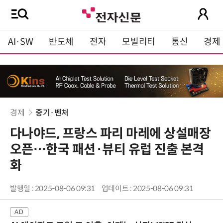
AI·SW
반도체
전자
모빌리티
통신
경제
경제
중기·벤처
다나야드, 프랑스 파리 마레에 상설매장
오픈…한국 패션·뷰티 유럽 진출 본격
화
발행일 : 2025-08-06 09:31
업데이트 : 2025-08-06 09:31