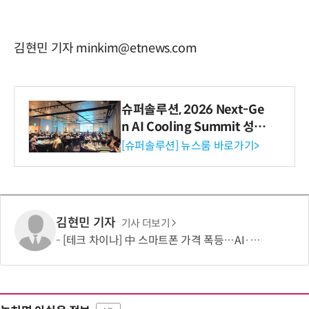
김현민 기자 minkim@etnews.com
슈퍼솔루션, 2026 Next-Ge
n AI Cooling Summit 성황
리 성료
[슈퍼솔루션] 뉴스룸 바로가기>
김현민 기자
기사 더보기
[테크 차이나] 中 스마트폰 가격 폭등…AI·5G로 모바일 산업 패러다임 전환 모색