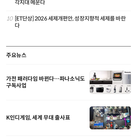
각지대 메운다
10
[ET단상] 2026 세제개편안, 성장지향적 세제를 바란
다
주요뉴스
가전 패러다임 바뀐다…파나소닉도
구독사업
K인디게임, 세계 무대 출사표