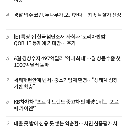
시동
4
경찰 압수 코인, 두나무가 보관한다…최종 낙찰자 선정
5
[ET특징주] 한국첨단소재, 자회사 '코리아퀀텀'
QOBLIB 등재에 기대감… 주가 上
6
6월 경상수지 497억달러 '역대 최대'…월 상품수출 첫
1000억달러 돌파
7
세제개편안에 벤처·중소기업계 환영…“생태계 성장
기반 확충”
8
KB차차차 “포르쉐 브랜드 중고차 판매량 1위는 '포르
쉐 카이엔'”
9
대출 못 받아 신용 못 쌓는 악순환…서민 신용평가 사