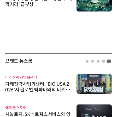
먹거리' 급부상
브랜드 뉴스룸
다래전략사업화센터
다래전략사업화센터, 'BIO USA 2
026'서 글로벌 빅파마와의 비즈니
스 미팅 지원…K-바이오 해외 진출
교두보 확보
에이블스토어
시놀로지, SK네트웍스서비스와 영