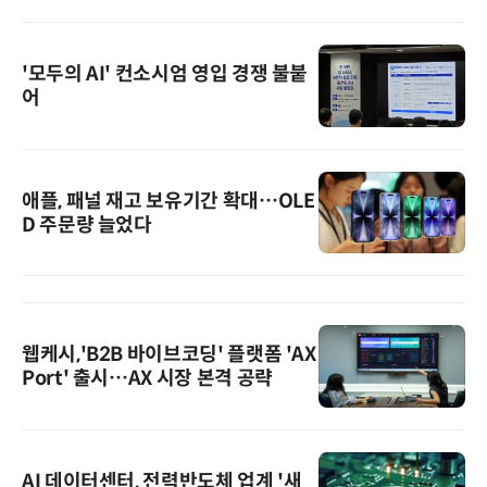
'모두의 AI' 컨소시엄 영입 경쟁 불붙
어
애플, 패널 재고 보유기간 확대…OLE
D 주문량 늘었다
웹케시,'B2B 바이브코딩' 플랫폼 'AX
Port' 출시…AX 시장 본격 공략
AI 데이터센터, 전력반도체 업계 '새