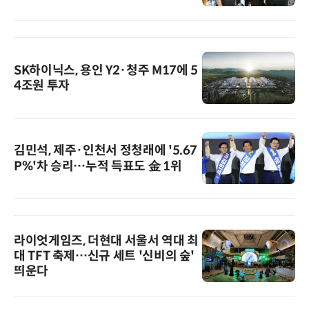
SK하이닉스, 용인 Y2·청주 M17에 5
4조원 투자
김민석, 제주·인천서 정청래에 '5.67
P%'차 승리…누적 득표도 金 1위
라이엇게임즈, 더현대 서울서 역대 최
대 TFT 축제…신규 세트 '신비의 숲'
띄운다