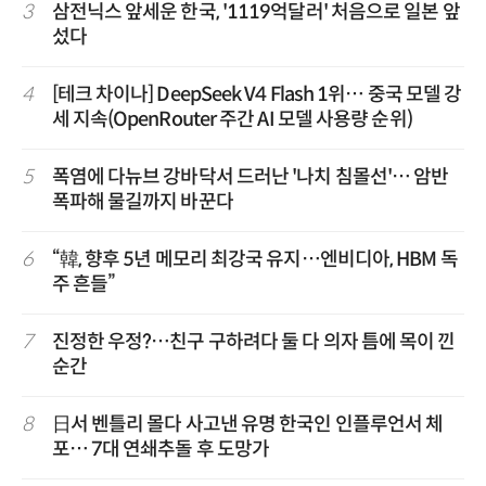
3
삼전닉스 앞세운 한국, '1119억달러' 처음으로 일본 앞
섰다
4
[테크 차이나] DeepSeek V4 Flash 1위… 중국 모델 강
세 지속(OpenRouter 주간 AI 모델 사용량 순위)
5
폭염에 다뉴브 강바닥서 드러난 '나치 침몰선'… 암반
폭파해 물길까지 바꾼다
6
“韓, 향후 5년 메모리 최강국 유지…엔비디아, HBM 독
주 흔들”
7
진정한 우정?…친구 구하려다 둘 다 의자 틈에 목이 낀
순간
8
日서 벤틀리 몰다 사고낸 유명 한국인 인플루언서 체
포… 7대 연쇄추돌 후 도망가