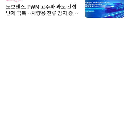
노보센스, PWM 고주파 과도 간섭
난제 극복…차량용 전류 감지 증폭
기