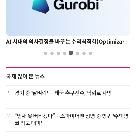
AI 시대의 의사결정을 바꾸는 수리최적화(Optimization): 실제 산업 적용 사례와 활용 전략
국제 많이 본 뉴스
1
경기 중 '날벼락'… 태국 축구선수, 낙뢰로 사망
2
“냄새 못 버티겠다”…스파이더맨 상영 중 방귀 '수백명
코 막고 대피'