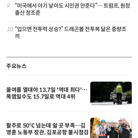
9
“미국에서 아기 낳아도 시민권 안준다”… 트럼프, 원정
출산 정조준
10
“입으면 전투력 상승?” 드래곤볼 전투복 닮은 중량조
끼
주요뉴스
올여름 열대야 13.7일 '역대 최다'…
폭염일수도 15.7일로 역대 4위
활주로 50℃ 넘는데 쉴 곳 부족…김
영훈 노동부 장관, 김포공항 불시점검