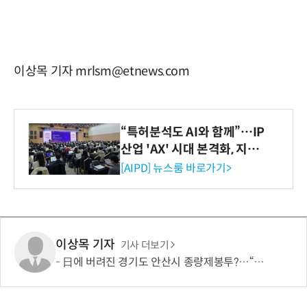
이상목 기자 mrlsm@etnews.com
“특허분석도 AI와 함께”…IP
산업 'AX' 시대 본격화, 지식
재산처 1호 AI IP데이터분석
[AIPD] 뉴스룸 바로가기>
사 탄생
이상목 기자
기사 더보기
日에 버려진 경기도 안산시 종량제봉투?…“대부분 한글 쓰레기, 세계에 알릴 것”