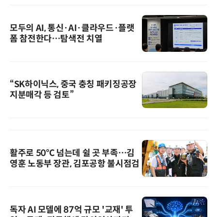
모두의 AI, 통신·AI·클라우드·플랫
폼 참전한다…탐색전 치열
“SK하이닉스, 중국 충칭 패키징공장
지분매각 등 검토”
활주로 50℃ 넘는데 쉴 곳 부족…김
영훈 노동부 장관, 김포공항 불시점검
독자 AI 모델에 87억 규모 '교재' 투