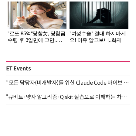
ET Events
"모든 담당자(비개발자)를 위한 Claude Code 바이브 코딩 2-day 부트캠프" 9월 16~17일 개최
“큐비트·양자 알고리즘·Qiskit 실습으로 이해하는 차세대 컴퓨팅” (8/28)