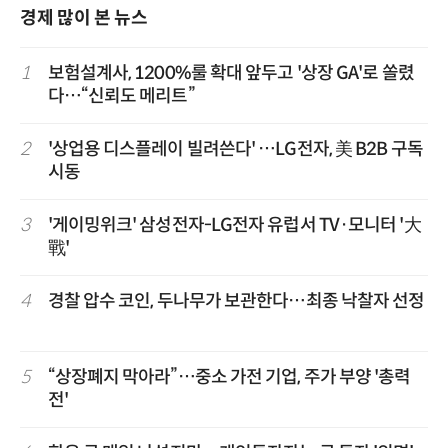
경제 많이 본 뉴스
1
보험설계사, 1200%룰 확대 앞두고 '상장 GA'로 쏠렸
다…“신뢰도 메리트”
2
'상업용 디스플레이 빌려쓴다' …LG전자, 美 B2B 구독
시동
3
'게이밍위크' 삼성전자-LG전자 유럽서 TV·모니터 '大
戰'
4
경찰 압수 코인, 두나무가 보관한다…최종 낙찰자 선정
5
“상장폐지 막아라”…중소 가전 기업, 주가 부양 '총력
전'