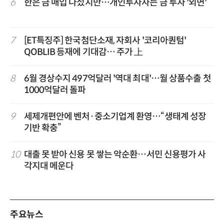
6
한은 금 매입 나섰지만…개인투자자는 금 투자 '외면'
7
[ET특징주] 한국첨단소재, 자회사 '코리아퀀텀'
QOBLIB 등재에 기대감… 주가 上
8
6월 경상수지 497억달러 '역대 최대'…월 상품수출 첫
1000억달러 돌파
9
세제개편안에 벤처·중소기업계 환영…“생태계 성장
기반 확충”
10
대출 못 받아 신용 못 쌓는 악순환…서민 신용평가 사
각지대 메운다
주요뉴스