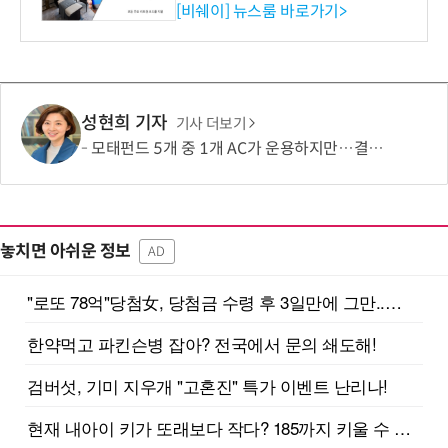
리즈 IR 수신기 출시
[비쉐이] 뉴스룸 바로가기>
성현희 기자
기사 더보기
모태펀드 5개 중 1개 AC가 운용하지만…결성액 비중은 5.6%
놓치면 아쉬운 정보
AD