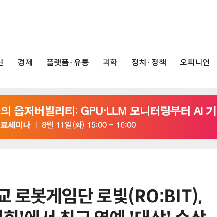
신
경제
플랫폼·유통
과학
정치·정책
오피니언
로봇게임단 로빛(RO:BIT),
6
산업부, 한화오션·에코프로비엠 등
5개사 '슈퍼 을(乙)' 선정