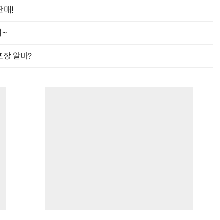
판매!
여~
프장 알바?