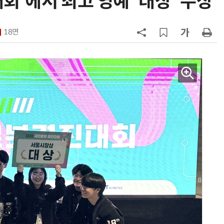
대회'에서 최고 영예 '대상' 수상
7
[2026 세제 개편안] 기업 '국내생
산'에 감세…세제로 산업·자금 지방
18면
행 유도
8
최저임금 1만700원 최종 확정…노
동계·소상공인 이의 모두 기각
9
[하반기 업무보고]산업부, 1600조
메가프로젝트 속도전…'산업자원안
보기금' 신설해 공급망 사수
10
李대통령, '1390조 협력' 안고 지구
한 바퀴…귀국 직후 부동산·증시 점
검