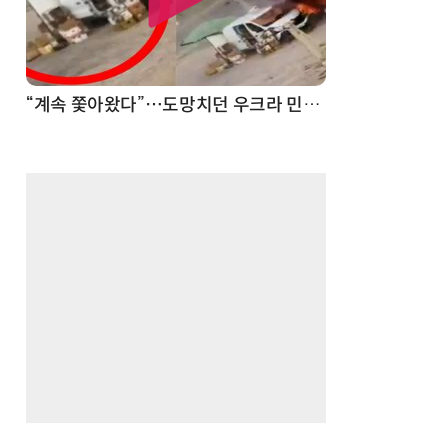
“계속 쫓아왔다”…도망치던 우크라 민간인 공격한 러 자폭 드론