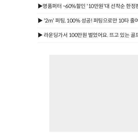
▶명품퍼터 ~60%할인 '10만원'대 선착순 한정
▶ '2m' 퍼팅, 100% 성공! 퍼팅으로만 10타 줄
▶ 라운딩가서 100만원 벌었어요. 뜨고 있는 골