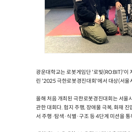
광운대학교는 로봇게임단 '로빛(RO:BIT)'
린 '2025 극한로봇경진대회'에서 대상(서울
올해 처음 개최된 극한로봇경진대회는 서울
관한 대회다. 험지 주행, 장애물 극복, 화재 
서 주행·탐색·식별·구조 등 4단계 미션을 통