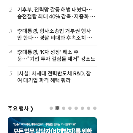
2
기후부, 전력망 갈등 해법 내놨다…
7
[2026 
송전철탑 최대 40% 감축·지중화 확
산'에 감
대
행 유도
3
李대통령, 형사소송법 거부권 행사
8
최저임금 
안 한다… 경찰 비대화 후속조치 점
동계·소상
검
4
李대통령, 'K자 성장' 해소 주
9
[하반기 
문…“기업 투자 걸림돌 제거” 강조도
메가프로
보기금' 
5
[사설] 차세대 전력반도체 R&D, 참
10
李대통령, 
여 대기업 파격 혜택 줘라
한 바퀴…
검
주요 행사
❯