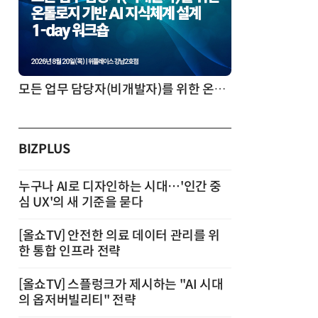
모든 업무 담당자(비개발자)를 위한 온톨로지 기반 AI 지식체계 설계 1-day 워크숍
BIZPLUS
누구나 AI로 디자인하는 시대…'인간 중
심 UX'의 새 기준을 묻다
[올쇼TV] 안전한 의료 데이터 관리를 위
한 통합 인프라 전략
[올쇼TV] 스플렁크가 제시하는 "AI 시대
의 옵저버빌리티" 전략