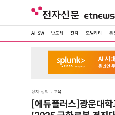
AI·SW
반도체
전자
모빌리티
통
정치·정책
교육
[에듀플러스]광운대학교 