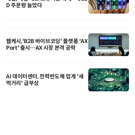
D 주문량 늘었다
웹케시,'B2B 바이브코딩' 플랫폼 'AX
Port' 출시…AX 시장 본격 공략
AI 데이터센터, 전력반도체 업계 '새
먹거리' 급부상