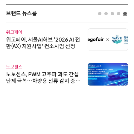
브랜드 뉴스룸
위고페어
위고페어, 서울AI허브 '2026 AI 전
환(AX) 지원사업' 컨소시엄 선정
노보센스
노보센스, PWM 고주파 과도 간섭
난제 극복…차량용 전류 감지 증폭
기