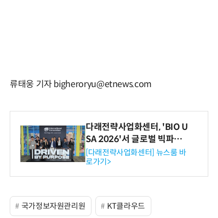
류태웅 기자 bigheroryu@etnews.com
다래전략사업화센터, 'BIO U
SA 2026'서 글로벌 빅파마
와의 비즈니스 미팅 지원…K
[다래전략사업화센터] 뉴스룸 바
로가기>
-바이오 해외 진출 교두보 확
보
국가정보자원관리원
KT클라우드