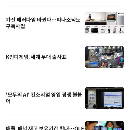
가전 패러다임 바뀐다…파나소닉도
구독사업
K인디게임, 세계 무대 출사표
'모두의 AI' 컨소시엄 영입 경쟁 불붙
어
애플, 패널 재고 보유기간 확대…OLE