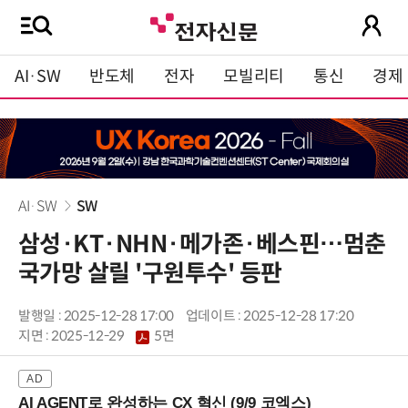
AI·SW
반도체
전자
모빌리티
통신
경제
AI·SW
SW
삼성·KT·NHN·메가존·베스핀…멈춘
국가망 살릴 '구원투수' 등판
발행일 : 2025-12-28 17:00
업데이트 : 2025-12-28 17:20
지면 :
2025-12-29
5면
AI AGENT로 완성하는 CX 혁신 (9/9 코엑스)