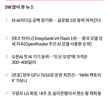
SW 많이 본 뉴스
1
韓 AI리더십 공백 장기화… 글로벌 3강 동력 꺼져간다
2
[테크 차이나] DeepSeek V4 Flash 1위… 중국 모델 강
세 지속(OpenRouter 주간 AI 모델 사용량 순위)
3
오픈AI 첫 AI 기기 윤곽…'도넛 모양'에 가격은
300~400달러
4
[르포] 정부 GPU 7656장 운영 최전선…'NHN 팩토리
X' 가보니
5
구광모 LG 회장, 내주 美 실리콘밸리서 젠슨 황 재회동