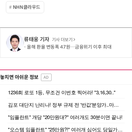
NHN클라우드
류태웅 기자
기사 더보기
올해 환율 변동폭 47원…금융위기 이후 최대
놓치면 아쉬운 정보
AD