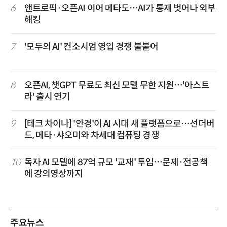
6
앤트로픽·오픈AI 이어 메타도…AI가 통제 벗어나 외부
해킹
7
'모두의 AI' 컨소시엄 영입 경쟁 불붙어
8
오픈AI, 챗GPT 무료도 최신 모델 무한 지원…'아스트
라' 출시 연기
9
[테크 차이나] '안경'이 AI 시대 새 플랫폼으로…선더버
드, 메타·샤오미와 차세대 컴퓨팅 경쟁
10
독자 AI 모델에 87억 규모 '교재' 투입…문제·전공책
에 강의영상까지
주요뉴스