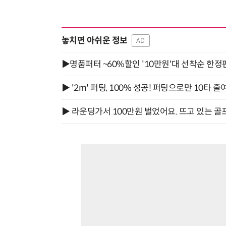
놓치면 아쉬운 정보
AD
▶명품퍼터 ~60%할인 '10만원'대 선착순 한정
▶ '2m' 퍼팅, 100% 성공! 퍼팅으로만 10타 줄
▶ 라운딩가서 100만원 벌었어요. 뜨고 있는 골