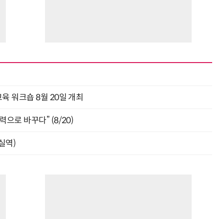
거미줄 쏘고 자동 회수까지…현실판 스파이더맨 웹 슈터
70년 만에 돌아온 시베리아호랑이…카자흐스탄 야생에 풀렸다
육 워크숍 8월 20일 개최
으로 바꾸다” (8/20)
잠실역)