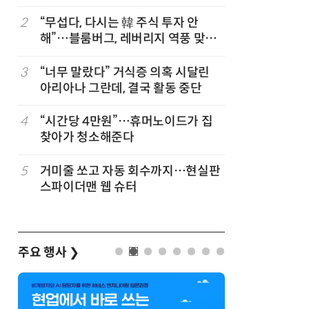
초대
2
“무섭다, 다시는 韓 주식 투자 안
7
“韓, 향
해”…블룸버그, 레버리지 역풍 맞은
엔비디아,
코스피 조명
3
“너무 말랐다” 거식증 의혹 시달린
8
“냄새 못
아리아나 그란데, 결국 활동 중단
영 중 방귀
4
“시간당 4만원”…휴머노이드가 집
9
日서 벤틀
찾아가 청소해준다
인 인플루
후 도망가
5
거미줄 쏘고 자동 회수까지…현실판
10
폭염에 다
스파이더맨 웹 슈터
치 침몰선
바꾼다
주요 행사
❯