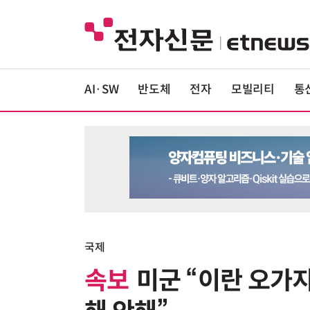
AI·SW
반도체
전자
모빌리티
통
국제
속보
미군 “이란 오가