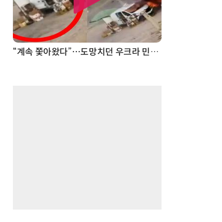
“계속 쫓아왔다”…도망치던 우크라 민간인 공격한 러 자폭 드론