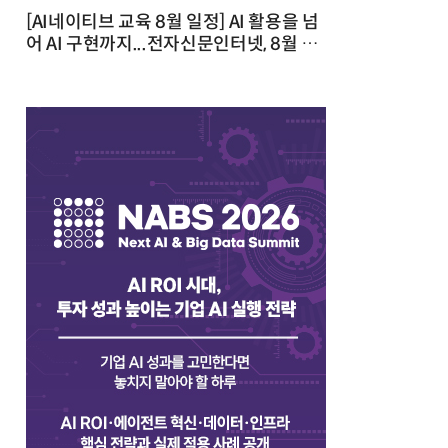
[AI네이티브 교육 8월 일정] AI 활용을 넘
어 AI 구현까지...전자신문인터넷, 8월 실
전 교육·워크숍 개최 발행일 : 2026-07-
23 10:46