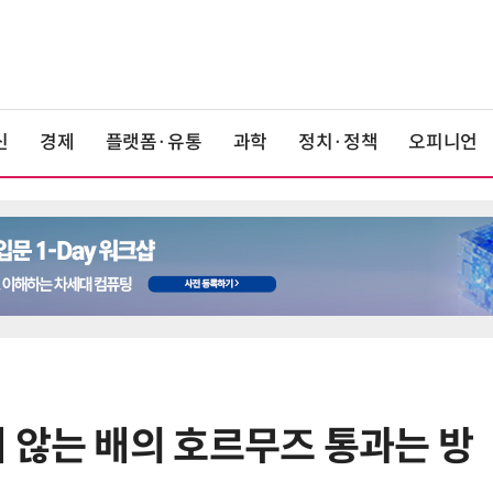
신
경제
플랫폼·유통
과학
정치·정책
오피니언
지 않는 배의 호르무즈 통과는 방
6
폐기된 스페이스X 로켓 잔해, 시속
8700km로 달에 충돌한다