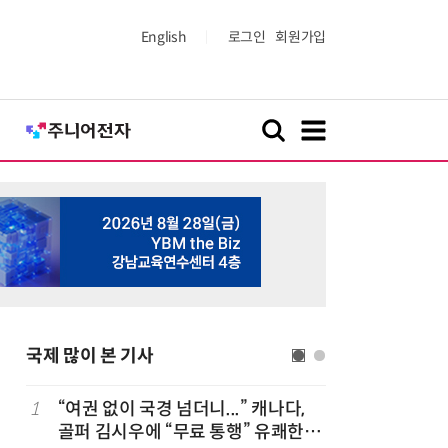
English
로그인
회원가입
국제 많이 본 기사
1
“여권 없이 국경 넘더니...” 캐나다,
6
폐기된 스
골퍼 김시우에 “무료 통행” 유쾌한
8700k