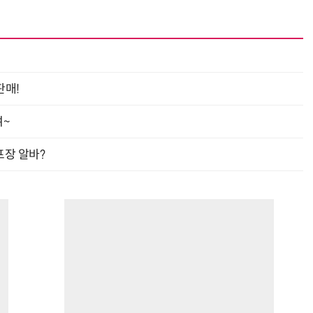
판매!
여~
프장 알바?