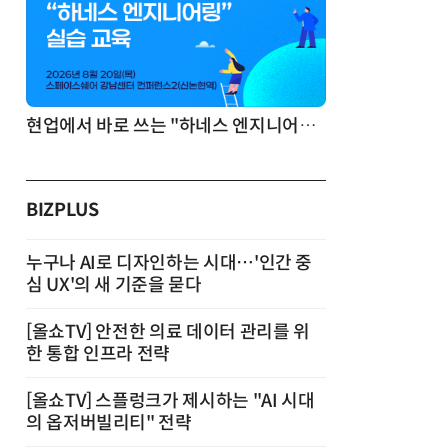
기반 정리·리서치·보고 자동화
현업에서 바로 쓰는 "하네스 엔지니어링" 실습 교육
BIZPLUS
누구나 AI로 디자인하는 시대…'인간 중
심 UX'의 새 기준을 묻다
[올쇼TV] 안전한 의료 데이터 관리를 위
한 통합 인프라 전략
[올쇼TV] 스플렁크가 제시하는 "AI 시대
의 옵저버빌리티" 전략