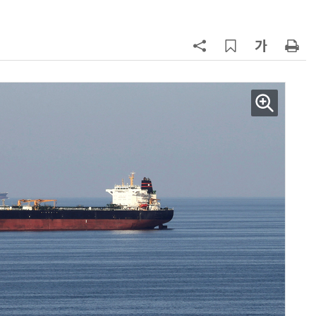
7
“韓, 향후 5년 메모리 최강국 유지…
엔비디아, HBM 독주 흔들”
8
“냄새 못 버티겠다”…스파이더맨 상
영 중 방귀 '수백명 코 막고 대피'
9
日서 벤틀리 몰다 사고낸 유명 한국
인 인플루언서 체포… 7대 연쇄추돌
후 도망가
10
폭염에 다뉴브 강바닥서 드러난 '나
치 침몰선'… 암반 폭파해 물길까지
바꾼다